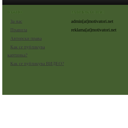
ВАЖНО:
ЗА ВРЪЗКА С НАС:
За нас
admin[at]motivatori.net
Правила
reklama[at]motivatori.net
Авторски права
Как се публикува
картинка?
Как се публикува ВИДЕО?