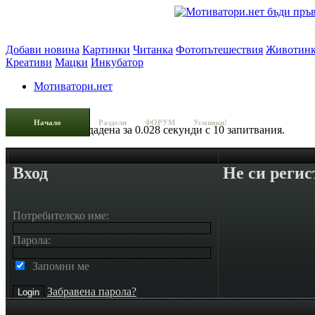
Добави новина
Картинки
Читанка
Фотопътешествия
Животин
Креативи
Мацки
Инкубатор
Мотиватори.нет
Начало
Раздели
ФОРУМ
Усмивки!
Страницата е създадена за 0.028 секунди с 10 запитвания.
Вход
Не си регис
Потребителско име:
Парола:
Запомни ме
Забравена парола?