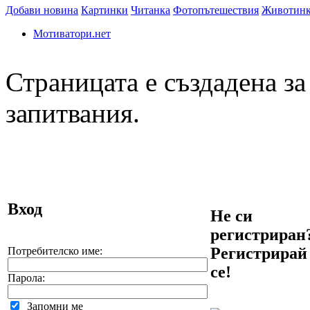
Добави новина
Картинки
Читанка
Фотопътешествия
Животин
Мотиватори.нет
Страницата е създадена за
запитвания.
Вход
Не си
регистриран
Регистрирай
Потребителско име:
се!
Парола:
Запомни ме