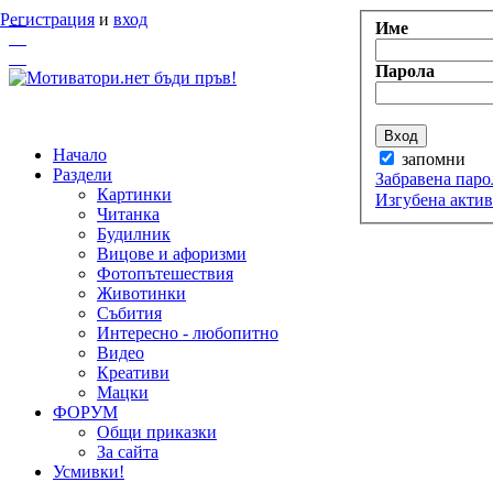
Регистрация
и
вход
Име
Парола
Начало
запомни
Раздели
Забравена паро
Картинки
Изгубена акти
Читанка
Будилник
Вицове и афоризми
Фотопътешествия
Животинки
Събития
Интересно - любопитно
Видео
Креативи
Мацки
ФОРУМ
Общи приказки
За сайта
Усмивки!