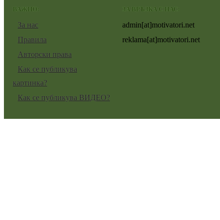
ВАЖНО:
ЗА ВРЪЗКА С НАС:
За нас
admin[at]motivatori.net
Правила
reklama[at]motivatori.net
Авторски права
Как се публикува
картинка?
Как се публикува ВИДЕО?