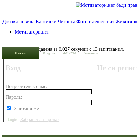
Добави новина
Картинки
Читанка
Фотопътешествия
Животин
Мотиватори.нет
Страницата е създадена за 0.027 секунди с 13 запитвания.
Начало
Раздели
ФОРУМ
Усмивки!
Вход
Не си регис
Потребителско име:
Парола:
Запомни ме
Забравена парола?