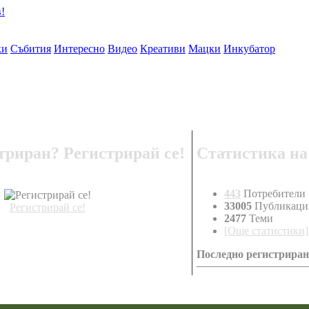
ки
Събития
Интересно
Видео
Креативи
Мацки
Инкубатор
триран? Регистрирай се!
Статистика на
443
Потребители
33005
Публикаци
Регистрирай се!
2477
Теми
[Още статистики]
Последно регистриран
venzi80