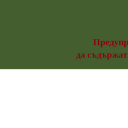
Предупр
да съдържат