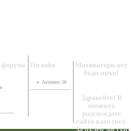
Регистрация
и
вход
 форума
Онлайн
Мотиватори.нет
бъди пръв!
Активен: 28
и
Здравейте! В
момента
разглеждате
сайта като гост.
За пълен достъп