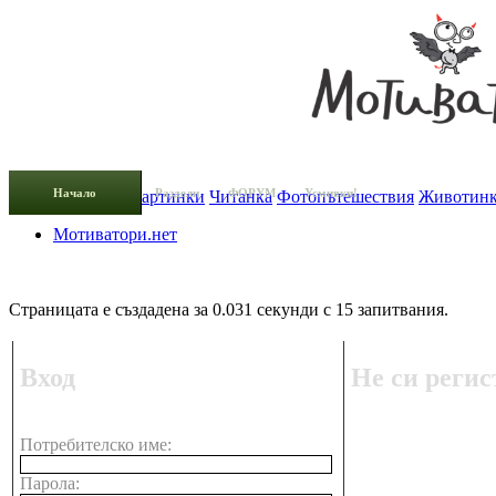
Начало
Раздели
ФОРУМ
Усмивки!
Добави новина
Картинки
Читанка
Фотопътешествия
Животин
Мотиватори.нет
Страницата е създадена за 0.031 секунди с 15 запитвания.
Вход
Не си регис
Потребителско име:
Парола: