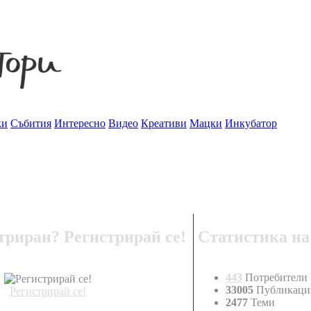
ки
Събития
Интересно
Видео
Креативи
Мацки
Инкубатор
триран? Регистрирай се!
Статистика на
443
Потребители
33005
Публикаци
Регистрирай се!
2477
Теми