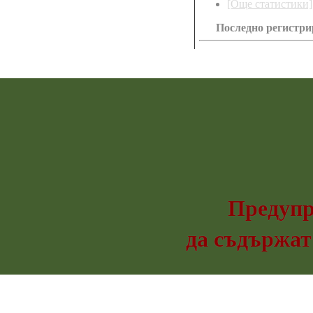
[Още статистики]
Последно регистри
venzi80
Предупр
да съдържат