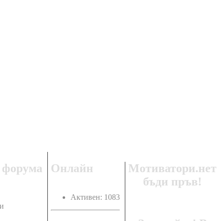
Регистрация
и
вход
 форума
Онлайн
Мотиватори.нет
бъди пръв!
Активен: 1083
и