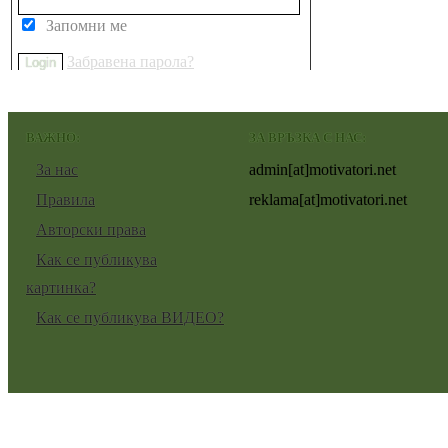
Запомни ме
Забравена парола?
ВАЖНО:
ЗА ВРЪЗКА С НАС:
За нас
admin[at]motivatori.net
Правила
reklama[at]motivatori.net
Авторски права
Как се публикува
картинка?
Как се публикува ВИДЕО?