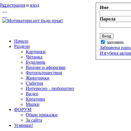
Регистрация
и
вход
Име
Парола
Начало
запомни
Раздели
Забравена паро
Картинки
Изгубена акти
Читанка
Будилник
Вицове и афоризми
Фотопътешествия
Животинки
Събития
Интересно - любопитно
Видео
Креативи
Мацки
ФОРУМ
Общи приказки
За сайта
Усмивки!