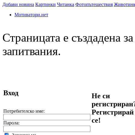
Добави новина
Картинки
Читанка
Фотопътешествия
Животин
Мотиватори.нет
Страницата е създадена за
запитвания.
Вход
Не си
регистриран
Регистрирай
Потребителско име:
се!
Парола: