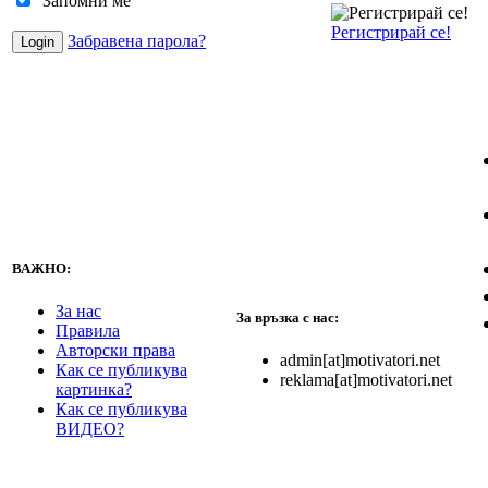
Запомни ме
Регистрирай се!
Забравена парола?
ВАЖНО:
За нас
За връзка с нас:
Правила
Авторски права
admin[at]motivatori.net
Как се публикува
reklama[at]motivatori.net
картинка?
Как се публикува
ВИДЕО?