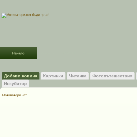
Начало
Раздели
ФОРУМ
Усмивки!
Добави новина
Картинки
Читанка
Фотопътешествия
Инкубатор
Мотиватори.нет