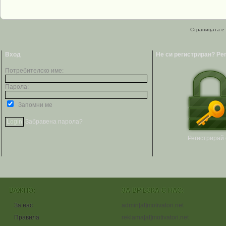
Страницата е 
Вход
Не си регистриран? Ре
Потребителско име:
Парола:
Запомни ме
Забравена парола?
Регистрирай 
ВАЖНО:
ЗА ВРЪЗКА С НАС:
За нас
admin[at]motivatori.net
Правила
reklama[at]motivatori.net