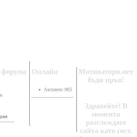
Регистрация
и
вход
 форума
Онлайн
Мотиватори.нет
бъди пръв!
Активен: 965
и
Здравейте! В
момента
ран
разглеждате
сайта като гост.