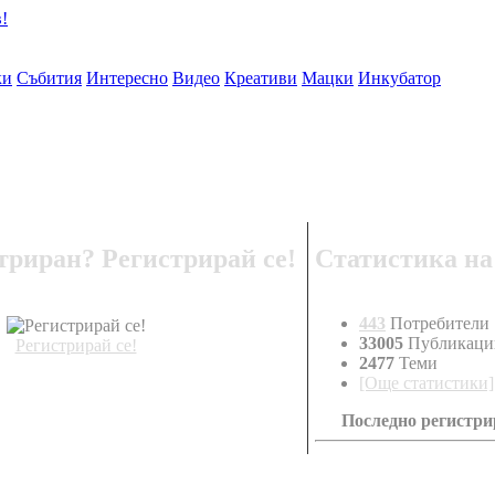
ки
Събития
Интересно
Видео
Креативи
Мацки
Инкубатор
триран? Регистрирай се!
Статистика на
443
Потребители
33005
Публикаци
Регистрирай се!
2477
Теми
[Още статистики]
Последно регистри
venzi80