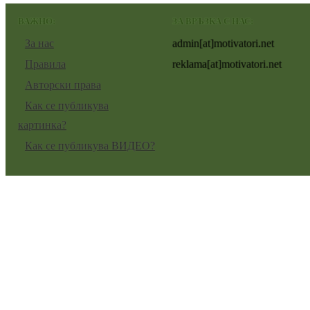
ВАЖНО:
ЗА ВРЪЗКА С НАС:
За нас
admin[at]motivatori.net
Правила
reklama[at]motivatori.net
Авторски права
Как се публикува
картинка?
Как се публикува ВИДЕО?