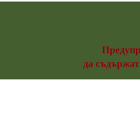
Предупр
да съдържат