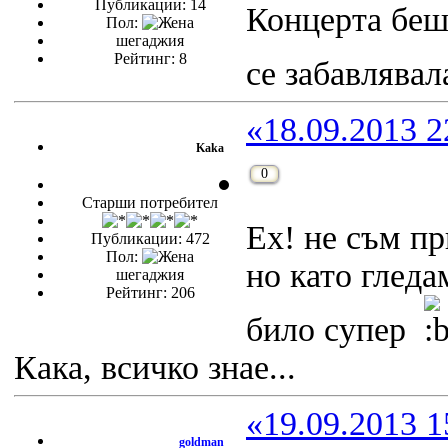
Публикации: 14
Концерта бе
Пол:
шегаджия
Рейтинг: 8
се забавлява
«18.09.2013 2
Kaka
0
Старши потребител
Ех! не съм пр
Публикации: 472
Пол:
но като гледа
шегаджия
Рейтинг: 206
било супер
Кака, всичко знае...
«19.09.2013 1
goldman