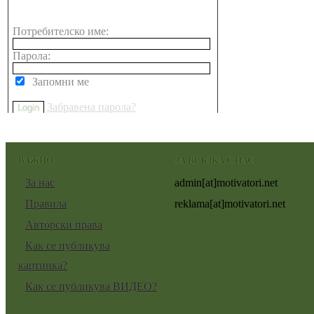
Потребителско име:
Парола:
Запомни ме
Забравена парола?
ВАЖНО:
ЗА ВРЪЗКА С НАС:
За нас
admin[at]motivatori.net
Правила
reklama[at]motivatori.net
Авторски права
Как се публикува
картинка?
Как се публикува ВИДЕО?