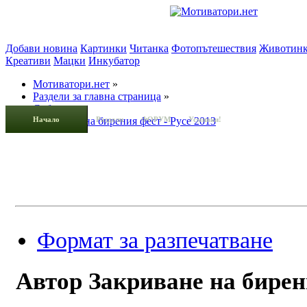
Добави новина
Картинки
Читанка
Фотопътешествия
Животин
Креативи
Мацки
Инкубатор
Мотиватори.нет
»
Раздели за главна страница
»
Събития
»
Начало
Закриване на бирения фест - Русе 2013
Раздели
ФОРУМ
Усмивки!
Формат за разпечатване
Автор
Закриване на бирени