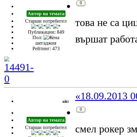
0
Автор на темата
това не са ци
Старши потребител
Публикации: 849
вършат работ
Пол:
шегаджия
Рейтинг: 473
«18.09.2013 0
niki
0
Автор на темата
смел рокер зм
Старши потребител