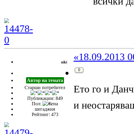
всички да
«18.09.2013 0
niki
0
Автор на темата
Ето го и Данч
Старши потребител
Публикации: 849
и неостаряв
Пол:
шегаджия
Рейтинг: 473