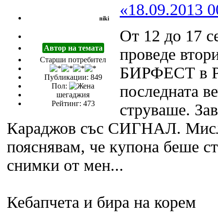
«18.09.2013 0
niki
От 12 до 17 с
Автор на темата
проведе втори
Старши потребител
БИРФЕСТ в Ру
Публикации: 849
Пол:
последната ве
шегаджия
Рейтинг: 473
струваше. Зав
Караджов със СИГНАЛ. Мисля
пояснявам, че купона беше ст
снимки от мен...
Кебапчета и бира на корем