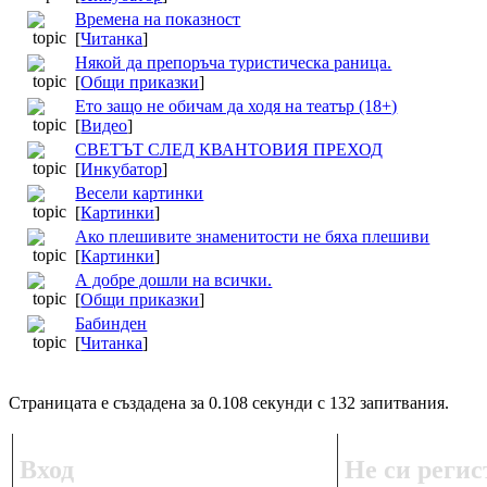
Времена на показност
[
Читанка
]
Някой да препоръча туристическа раница.
[
Общи приказки
]
Ето защо не обичам да ходя на театър (18+)
[
Видео
]
СВЕТЪТ СЛЕД КВАНТОВИЯ ПРЕХОД
[
Инкубатор
]
Весели картинки
[
Картинки
]
Ако плешивите знаменитости не бяха плешиви
[
Картинки
]
А добре дошли на всички.
[
Общи приказки
]
Бабинден
[
Читанка
]
Страницата е създадена за 0.108 секунди с 132 запитвания.
Вход
Не си регис