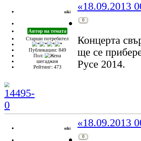
«18.09.2013 0
niki
0
Автор на темата
Концерта свъ
Старши потребител
ще се прибер
Публикации: 849
Пол:
Русе 2014.
шегаджия
Рейтинг: 473
«18.09.2013 0
niki
0