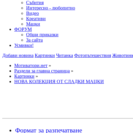
Събития
Интересно - любопитно
Видео
Креативи
Мацки
ФОРУМ
Общи приказки
За сайта
Усмивки!
Добави новина
Картинки
Читанка
Фотопътешествия
Животин
Мотиватори.нет
»
Раздели за главна страница
»
Картинки
»
НОВА КОЛЕКЦИЯ ОТ СЛАДКИ МАЦКИ
Формат за разпечатване