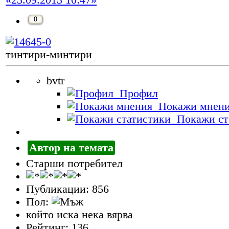
«23.09.2013 10:47»
0
тинтири-минтири
bvtr
Профил
Покажи мнен
Покажи ст
Автор на темата
Старши потребител
Публикации: 856
Пол:
който иска нека вярва
Рейтинг: 136