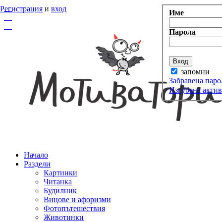
Регистрация
и
вход
Име
Парола
запомни
Забравена паро
Изгубена акти
Начало
Раздели
Картинки
Читанка
Будилник
Вицове и афоризми
Фотопътешествия
Животинки