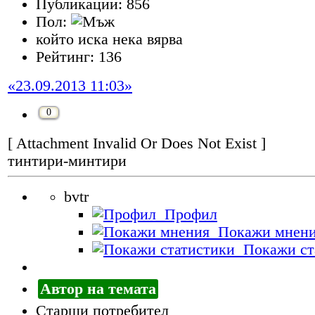
Публикации: 856
Пол:
който иска нека вярва
Рейтинг: 136
«23.09.2013 11:03»
0
[ Attachment Invalid Or Does Not Exist ]
тинтири-минтири
bvtr
Профил
Покажи мнен
Покажи ст
Автор на темата
Старши потребител