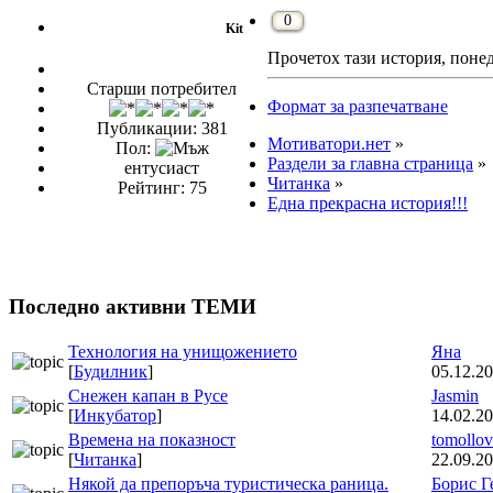
0
Kit
Прочетох тази история, понед
Старши потребител
Формат за разпечатване
Публикации: 381
Мотиватори.нет
»
Пол:
Раздели за главна страница
»
ентусиаст
Читанка
»
Рейтинг: 75
Една прекрасна история!!!
Последно активни ТЕМИ
Технология на унищожението
Яна
[
Будилник
]
05.12.20
Снежен капан в Русе
Jasmin
[
Инкубатор
]
14.02.20
Времена на показност
tomollov
[
Читанка
]
22.09.20
Някой да препоръча туристическа раница.
Борис Г