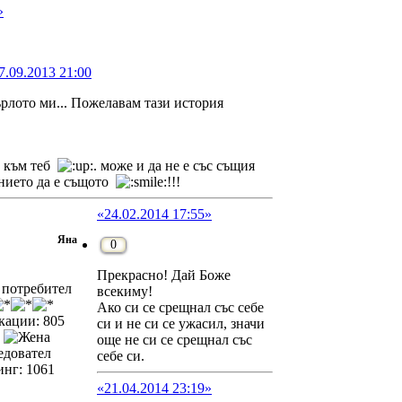
»
7.09.2013 21:00
ърлото ми... Пожелавам тази история
е към теб
. може и да не е със същия
нието да е същото
!!!
«24.02.2014 17:55»
Яна
0
Прекрасно! Дай Боже
потребител
всекиму!
Ако си се срещнал със себе
кации: 805
си и не си се ужасил, значи
:
още не си се срещнал със
едовател
себе си.
инг: 1061
«21.04.2014 23:19»