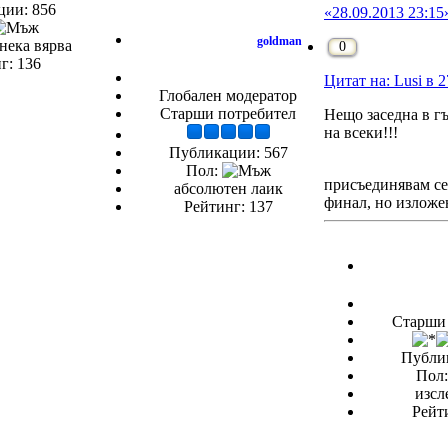
ии: 856
«28.09.2013 23:15
goldman
нека вярва
0
г: 136
Цитат на: Lusi в 2
Глобален модератор
Старши потребител
Нещо заседна в г
на всеки!!!
Публикации: 567
Пол:
присъединявам с
абсолютен лаик
финал, но изложе
Рейтинг: 137
Старши 
Публи
Пол
изсл
Рейт