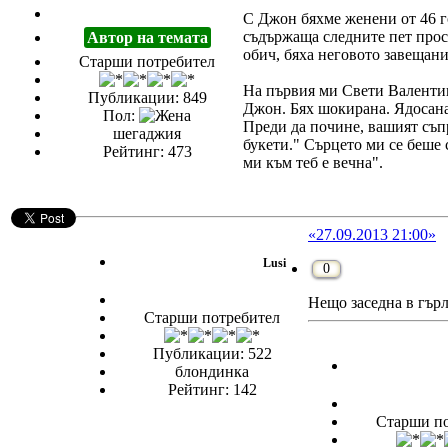
С Джон бяхме женени от 46 г
съдържаща следните пет прост
Автор на темата
обич, бяха неговото завещани
Старши потребител
На първия ми Свети Валентин 
Публикации: 849
Джон. Бях шокирана. Ядосана, 
Пол:
Преди да почине, вашият съп
шегаджия
букети." Сърцето ми се беше 
Рейтинг: 473
ми към теб е вечна".
«27.09.2013 21:00»
Lusi
0
Нещо заседна в гърл
Старши потребител
Публикации: 522
блондинка
Рейтинг: 142
Старши по