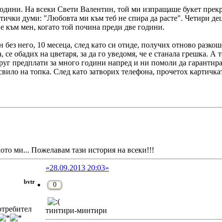
одини. На всеки Свети Валентин, той ми изпращаше букет прекр
ички думи: "Любовта ми към теб не спира да расте". Четири деца
е към мен, когато той почина преди две години.
без него, 10 месеца, след като си отиде, получих отново разкошен
се обадих на цветаря, за да го уведомя, че е станала грешка. А т
руг предплати за много години напред и ни помоли да гарантира
свило на топка. След като затворих телефона, прочетох картичк
ото ми... Пожелавам тази история на всеки!!!
«28.09.2013 20:03»
bvtr
0
требител
тинтири-минтири