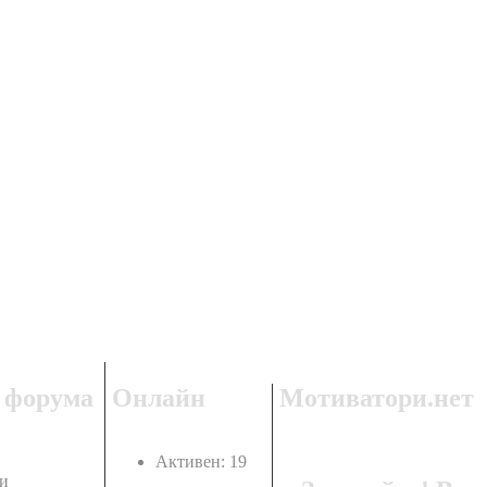
 форума
Онлайн
Мотиватори.нет
Активен: 19
и