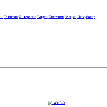
ки
Събития
Интересно
Видео
Креативи
Мацки
Инкубатор