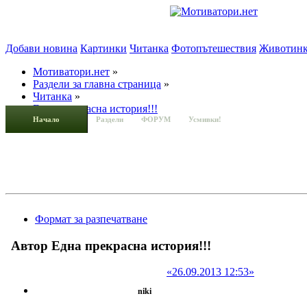
Добави новина
Картинки
Читанка
Фотопътешествия
Животин
Мотиватори.нет
»
Раздели за главна страница
»
Читанка
»
Една прекрасна история!!!
Начало
Раздели
ФОРУМ
Усмивки!
Формат за разпечатване
Автор
Една прекрасна история!!!
«26.09.2013 12:53»
niki