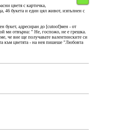
асни цветя с картичка,
, 46 букета и един цял живот, изпълнен с
 букет, адресиран до [cutoof]мен - от
ой ми отвърна: " Не, госпожо, не е грешка.
ме, че вие ще получавате валентинските си
ата към цветята - на нея пишеше "Любовта