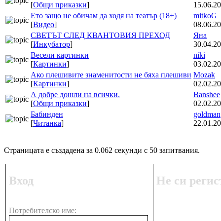
[
Общи приказки
]
15.06.20
Ето защо не обичам да ходя на театър (18+)
mitkoG
[
Видео
]
08.06.20
СВЕТЪТ СЛЕД КВАНТОВИЯ ПРЕХОД
Яна
[
Инкубатор
]
30.04.20
Весели картинки
niki
[
Картинки
]
03.02.20
Ако плешивите знаменитости не бяха плешиви
Mozak
[
Картинки
]
02.02.20
А добре дошли на всички.
Banshee
[
Общи приказки
]
02.02.20
Бабинден
goldman
[
Читанка
]
22.01.20
Страницата е създадена за 0.062 секунди с 50 запитвания.
Вход
Не си регис
Потребителско име: