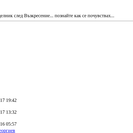
елник след Възкресение... познайте как се почувствах...
17 19:42
17 13:32
16 05:57
еоргиев