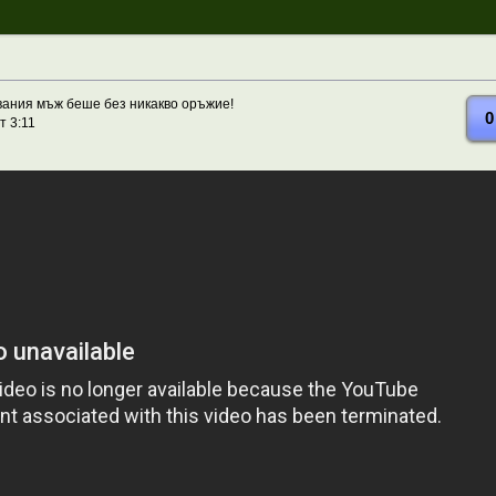
вания мъж беше без никакво оръжие!
0
т 3:11