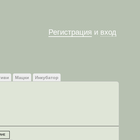
Им
Регистрация
и
вход
тиви
Мацки
Инкубатор
АНЕ