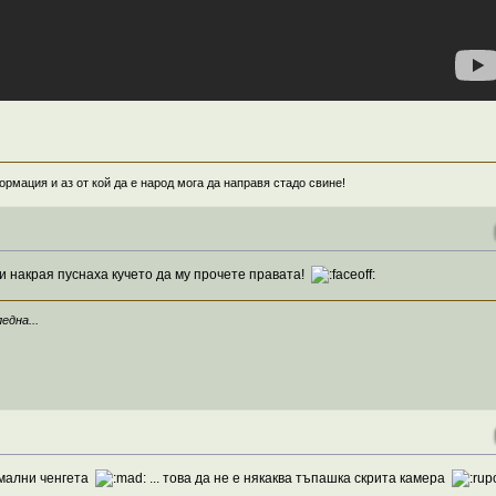
рмация и аз от кой да е народ мога да направя стадо свине!
и накрая пуснаха кучето да му прочете правата!
една...
рмални ченгета
... това да не е някаква тъпашка скрита камера