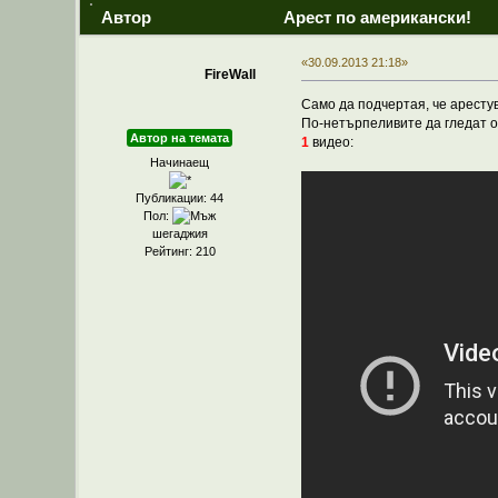
Автор
Арест по американски!
«30.09.2013 21:18»
FireWall
Само да подчертая, че аресту
По-нетърпеливите да гледат о
Автор на темата
1
видео:
Начинаещ
Публикации: 44
Пол:
шегаджия
Рейтинг: 210