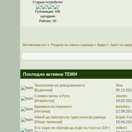
Старши потребител
Публикации: 436
шегаджия
Рейтинг: 93
Мотиватори.нет
»
Раздели за главна страница
»
Видео
»
Арест по амер
Последно активни ТЕМИ
Технология на унищожението
Яна
[
Будилник
]
05.12.201
Снежен капан в Русе
Jasmin
[
Инкубатор
]
14.02.201
Времена на показност
tomollov
[
Читанка
]
22.09.201
Някой да препоръча туристическа раница.
Борис Ге
[
Общи приказки
]
15.06.201
Ето защо не обичам да ходя на театър (18+)
mitkoG