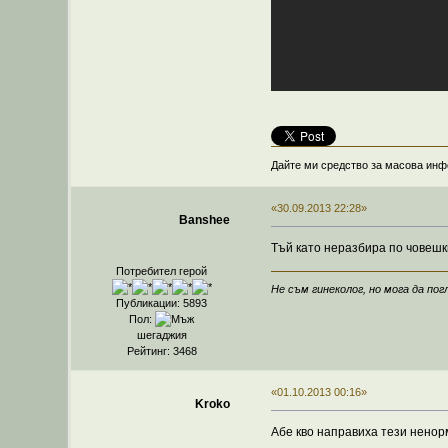
Дайте ми средство за масова инфо
«30.09.2013 22:28»
Banshee
Тъй като неразбира по човешк
Потребител герой
Не съм гинеколог, но мога да погл
Публикации: 5893
Пол:
шегаджия
Рейтинг: 3468
«01.10.2013 00:16»
Kroko
Абе кво направиха тези нено