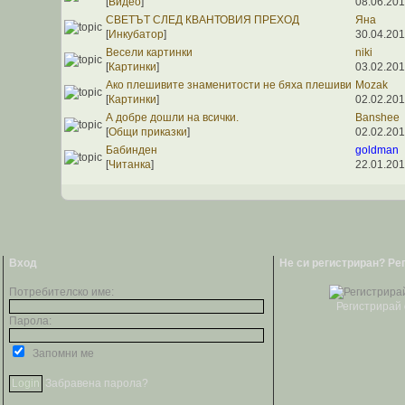
[
Видео
]
08.06.201
СВЕТЪТ СЛЕД КВАНТОВИЯ ПРЕХОД
Яна
[
Инкубатор
]
30.04.201
Весели картинки
niki
[
Картинки
]
03.02.201
Ако плешивите знаменитости не бяха плешиви
Mozak
[
Картинки
]
02.02.201
А добре дошли на всички.
Banshee
[
Общи приказки
]
02.02.201
Бабинден
goldman
[
Читанка
]
22.01.201
Вход
Не си регистриран? Ре
Потребителско име:
Регистрирай 
Парола:
Запомни ме
Забравена парола?