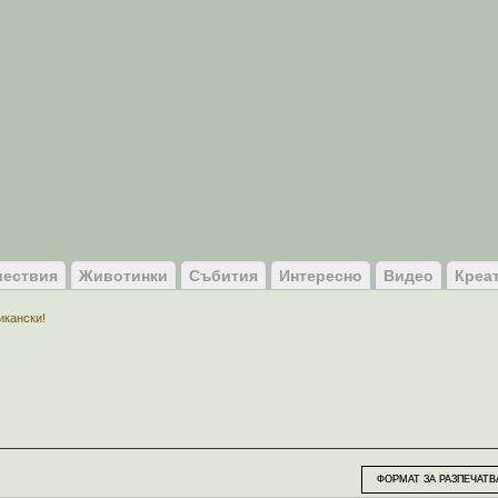
ествия
Животинки
Събития
Интересно
Видео
Креа
икански!
ФОРМАТ ЗА РАЗПЕЧАТВ