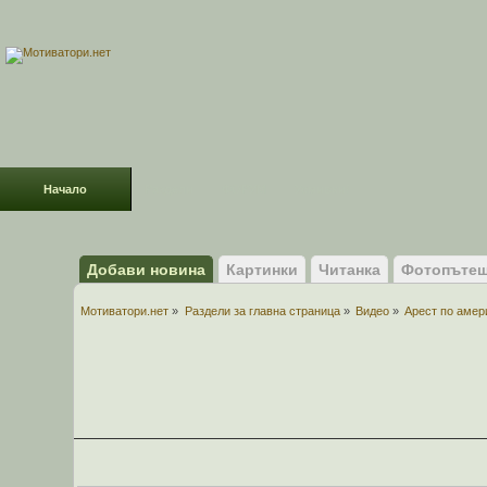
Начало
Раздели
ФОРУМ
Усмивки!
Добави новина
Картинки
Читанка
Фотопътеш
Мотиватори.нет
»
Раздели за главна страница
»
Видео
»
Арест по амер