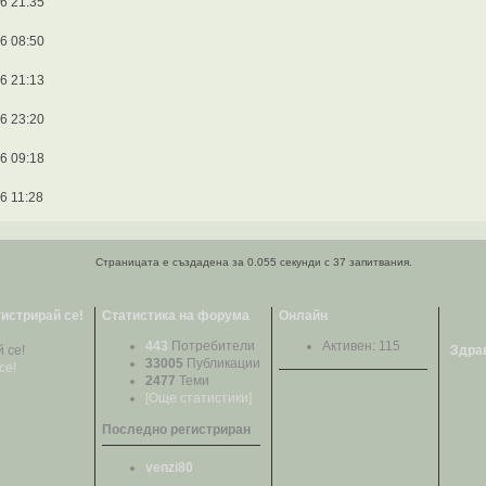
6 21:35
6 08:50
6 21:13
6 23:20
6 09:18
6 11:28
Страницата е създадена за 0.055 секунди с 37 запитвания.
гистрирай се!
Статистика на форума
Онлайн
443
Потребители
Активен: 115
Здрав
33005
Публикации
се!
2477
Теми
[Още статистики]
Последно регистриран
venzi80