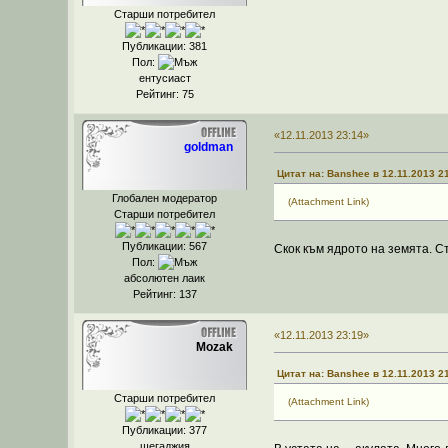
Старши потребител
Публикации: 381
Пол:
ентусиаст
Рейтинг: 75
«12.11.2013 23:14»
goldman
Цитат на: Banshee в 12.11.2013 2
Глобален модератор
(Attachment Link)
Старши потребител
Публикации: 567
Скок към ядрото на земята. 
Пол:
абсолютен лаик
Рейтинг: 137
«12.11.2013 23:19»
Mozak
Цитат на: Banshee в 12.11.2013 2
Старши потребител
(Attachment Link)
Публикации: 377
шегаджия