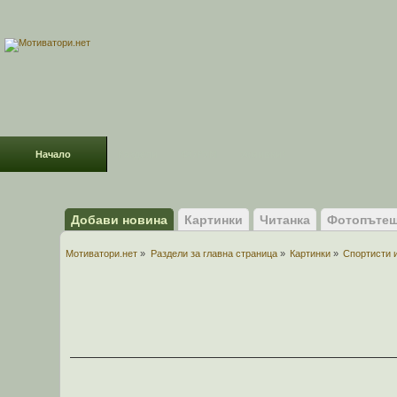
Начало
Раздели
ФОРУМ
Усмивки!
Добави новина
Картинки
Читанка
Фотопътеш
Мотиватори.нет
»
Раздели за главна страница
»
Картинки
»
Спортисти 