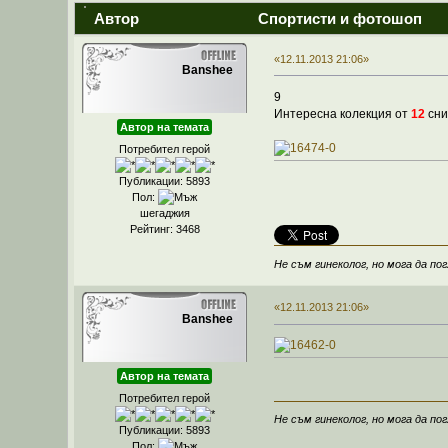
Автор
Спортисти и фотошоп
«12.11.2013 21:06»
Banshee
9
Интересна колекция от
12
сни
Автор на темата
Потребител герой
Публикации: 5893
Пол:
шегаджия
Рейтинг: 3468
Не съм гинеколог, но мога да пог
«12.11.2013 21:06»
Banshee
Автор на темата
Потребител герой
Не съм гинеколог, но мога да пог
Публикации: 5893
Пол: