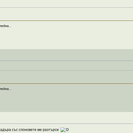
ледна...
ледна...
адъра със слоновете ме разтърси