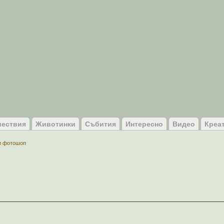
ествия
Животинки
Събития
Интересно
Видео
Креа
и фотошоп