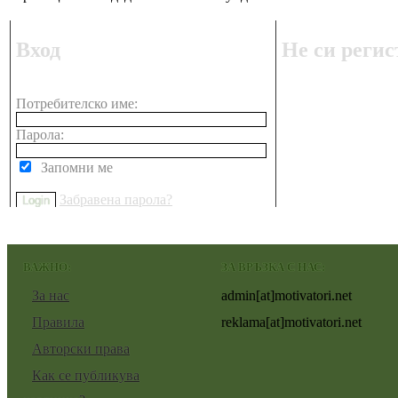
Вход
Не си регис
Потребителско име:
Парола:
Запомни ме
Забравена парола?
ВАЖНО:
ЗА ВРЪЗКА С НАС:
За нас
admin[at]motivatori.net
Правила
reklama[at]motivatori.net
Авторски права
Как се публикува