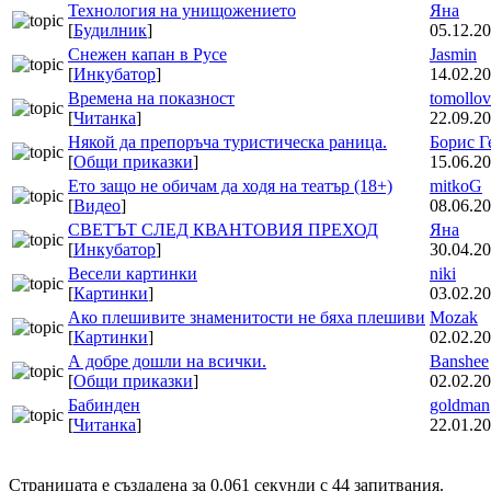
Технология на унищожението
Яна
[
Будилник
]
05.12.20
Снежен капан в Русе
Jasmin
[
Инкубатор
]
14.02.20
Времена на показност
tomollov
[
Читанка
]
22.09.20
Някой да препоръча туристическа раница.
Борис Г
[
Общи приказки
]
15.06.20
Ето защо не обичам да ходя на театър (18+)
mitkoG
[
Видео
]
08.06.20
СВЕТЪТ СЛЕД КВАНТОВИЯ ПРЕХОД
Яна
[
Инкубатор
]
30.04.20
Весели картинки
niki
[
Картинки
]
03.02.20
Ако плешивите знаменитости не бяха плешиви
Mozak
[
Картинки
]
02.02.20
А добре дошли на всички.
Banshee
[
Общи приказки
]
02.02.20
Бабинден
goldman
[
Читанка
]
22.01.20
Страницата е създадена за 0.061 секунди с 44 запитвания.