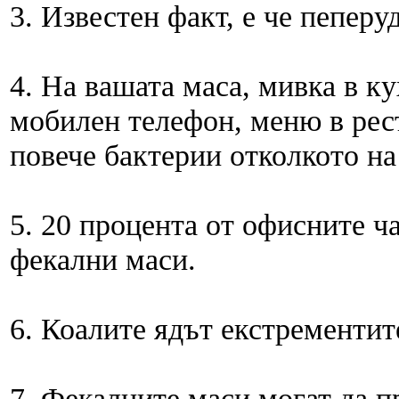
3. Известен факт, е че пеперу
4. На вашата маса, мивка в ку
мобилен телефон, меню в рес
повече бактерии отколкото на
5. 20 процента от офисните ч
фекални маси.
6. Коалите ядът екстрементит
7. Фекалните маси могат да п