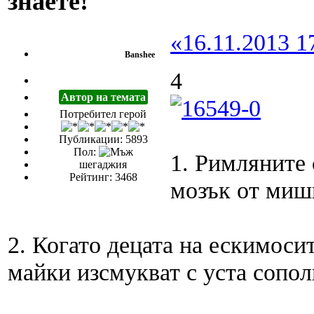
знаете!
«16.11.2013 1
Banshee
4
Автор на темата
Потребител герой
Публикации: 5893
Пол:
1. Римляните 
шегаджия
Рейтинг: 3468
мозък от мишк
2. Когато децата на ескимосит
майки изсмукват с уста сопол