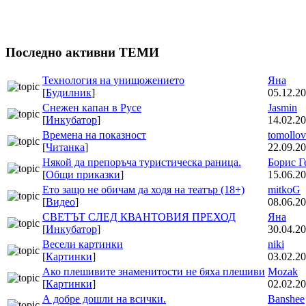
Последно активни ТЕМИ
Технология на унищожението
Яна
[
Будилник
]
05.12.20
Снежен капан в Русе
Jasmin
[
Инкубатор
]
14.02.20
Времена на показност
tomollov
[
Читанка
]
22.09.20
Някой да препоръча туристическа раница.
Борис Г
[
Общи приказки
]
15.06.20
Ето защо не обичам да ходя на театър (18+)
mitkoG
[
Видео
]
08.06.20
СВЕТЪТ СЛЕД КВАНТОВИЯ ПРЕХОД
Яна
[
Инкубатор
]
30.04.20
Весели картинки
niki
[
Картинки
]
03.02.20
Ако плешивите знаменитости не бяха плешиви
Mozak
[
Картинки
]
02.02.20
А добре дошли на всички.
Banshee