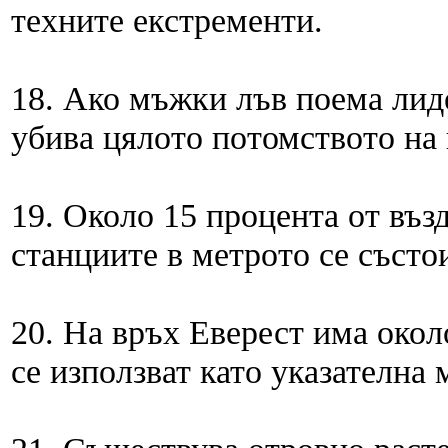
техните екстременти.
18. Ако мъжки лъв поема лид
убива цялото потомството на
19. Около 15 процента от въз
станциите в метрото се състо
20. На връх Еверест има окол
се използват като указателна