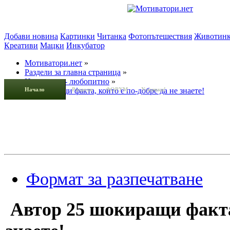
Добави новина
Картинки
Читанка
Фотопътешествия
Животин
Креативи
Мацки
Инкубатор
Мотиватори.нет
»
Раздели за главна страница
»
Интересно - любопитно
»
Начало
25 шокиращи факта, които е по-добре да не знаете!
Раздели
ФОРУМ
Усмивки!
Формат за разпечатване
Автор
25 шокиращи факта,