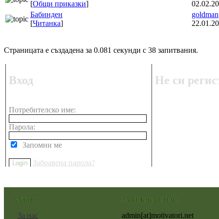
[
Общи приказки
]
02.02.20
Бабинден
goldman
[
Читанка
]
22.01.20
Страницата е създадена за 0.081 секунди с 38 запитвания.
Вход
Не си регис
Потребителско име:
Парола:
Запомни ме
Забравена парола?
ВАЖНО:
ЗА ВРЪЗКА С НАС:
За нас
admin[at]motivatori.net