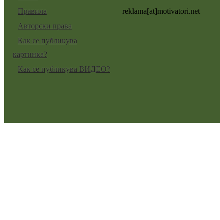
Правила
reklama[at]motivatori.net
Авторски права
Как се публикува
картинка?
Как се публикува ВИДЕО?