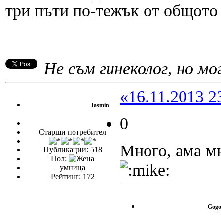
три пъти по-тежък от общото 
Не съм гинеколог, но мог
«16.11.2013 2
Jasmin
0
Старши потребител
Много, ама м
Публикации: 518
Пол:
умница
Рейтинг: 172
Gogo