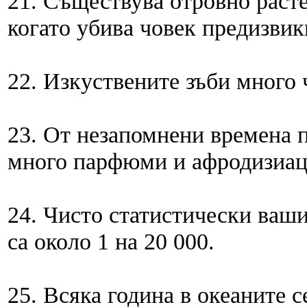
21. Съществува отровно растен
когато убива човек предизвик
22. Изкуствените зъби много 
23. От незапомнени времена п
много парфюми и афродизиац
24. Чисто статистически ваши
са около 1 на 20 000.
25. Всяка година в океаните с