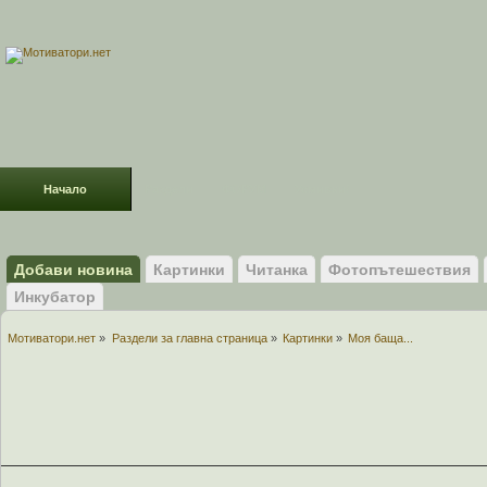
Начало
Раздели
ФОРУМ
Усмивки!
Добави новина
Картинки
Читанка
Фотопътешествия
Инкубатор
Мотиватори.нет
»
Раздели за главна страница
»
Картинки
»
Моя баща...