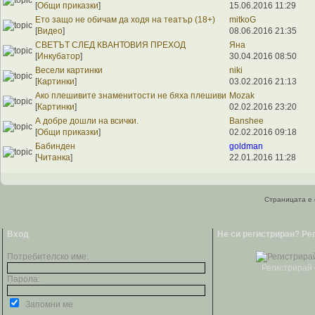
[
Общи приказки
]
15.06.2016 11:29
Ето защо не обичам да ходя на театър (18+)
mitkoG
[
Видео
]
08.06.2016 21:35
СВЕТЪТ СЛЕД КВАНТОВИЯ ПРЕХОД
Яна
[
Инкубатор
]
30.04.2016 08:50
Весели картинки
niki
[
Картинки
]
03.02.2016 21:13
Ако плешивите знаменитости не бяха плешиви
Mozak
[
Картинки
]
02.02.2016 23:20
А добре дошли на всички.
Banshee
[
Общи приказки
]
02.02.2016 09:18
Бабинден
goldman
[
Читанка
]
22.01.2016 11:28
Страницата е 
Вход
Не си регистриран? Ре
Потребителско име:
Регистрирай 
Парола:
Запомни ме