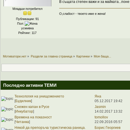
В същата степен важи и за майката...пон
Младши потребител
О,слабост - твоето име е жена!
Публикации: 91
Пол:
усмивка
Рейтинг: 117
Мотиватори.нет
»
Раздели за главна страница
»
Картинки
»
Моя баща...
Последно активни ТЕМИ
Технология на унищожението
Яна
[
Будилник
]
05.12.2017 19:42
Снежен капан в Русе
Jasmin
[
Инкубатор
]
14.02.2017 13:32
Времена на показност
tomollov
[
Читанка
]
22.09.2016 05:57
Някой да препоръча туристическа раница.
Борис Георгиев