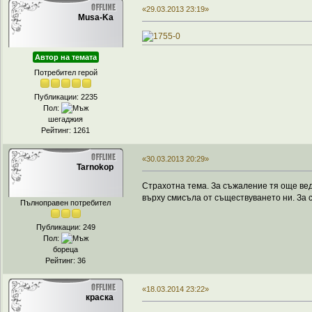
«29.03.2013 23:19»
Musa-Ka
Автор на темата
Потребител герой
Публикации: 2235
Пол:
шегаджия
Рейтинг: 1261
«30.03.2013 20:29»
Tarnokop
Страхотна тема. За съжаление тя още ведн
върху смисъла от съществуването ни. За с
Пълноправен потребител
Публикации: 249
Пол:
бореца
Рейтинг: 36
«18.03.2014 23:22»
краска