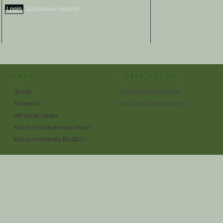
Забравена парола?
ВАЖНО:
ЗА ВРЪЗКА С НАС:
За нас
admin[at]motivatori.net
Правила
reklama[at]motivatori.net
Авторски права
Как се публикува картинка?
Как се публикува ВИДЕО?