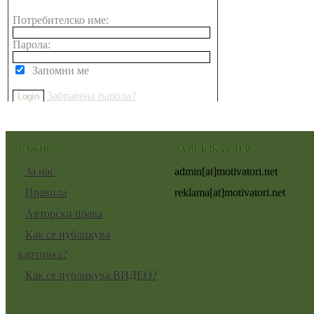
Потребителско име:
Парола:
Запомни ме
Забравена парола?
ВАЖНО:
ЗА ВРЪЗКА С НАС:
За нас
admin[at]motivatori.net
Правила
reklama[at]motivatori.net
Авторски права
Как се публикува
картинка?
Как се публикува ВИДЕО?