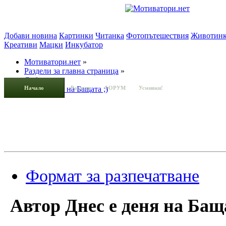
Добави новина
Картинки
Читанка
Фотопътешествия
Животин
Креативи
Мацки
Инкубатор
Мотиватори.нет
»
Раздели за главна страница
»
Събития
»
Начало
Днес е деня на Бащата ;)
Раздели
ФОРУМ
Усмивки!
Формат за разпечатване
Автор
Днес е деня на Баща