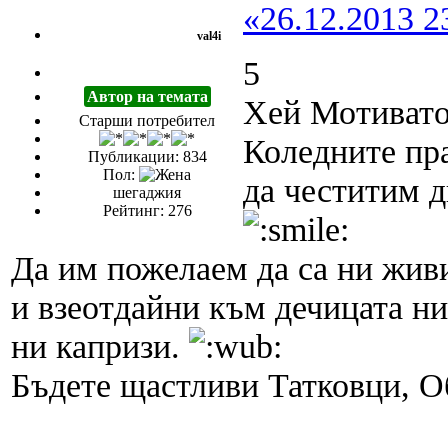
«26.12.2013 2
val4i
5
Автор на темата
Хей Мотивато
Старши потребител
Коледните пр
Публикации: 834
Пол:
да честитим д
шегаджия
Рейтинг: 276
Да им пожелаем да са ни жив
и взеотдайни към дечицата н
ни капризи.
Бъдете щастливи Татковци, О