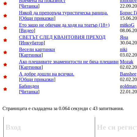
Времена на показност
tomollov
[
Читанка
]
22.09.20
Някой да препоръча туристическа раница.
Борис Г
[
Общи приказки
]
15.06.20
Ето защо не обичам да ходя на театър (18+)
mitkoG
[
Видео
]
08.06.20
СВЕТЪТ СЛЕД КВАНТОВИЯ ПРЕХОД
Яна
[
Инкубатор
]
30.04.20
Весели картинки
niki
[
Картинки
]
03.02.20
Ако плешивите знаменитости не бяха плешиви
Mozak
[
Картинки
]
02.02.20
А добре дошли на всички.
Banshee
[
Общи приказки
]
02.02.20
Бабинден
goldman
[
Читанка
]
22.01.20
Страницата е създадена за 0.064 секунди с 43 запитвания.
Вход
Не си регис