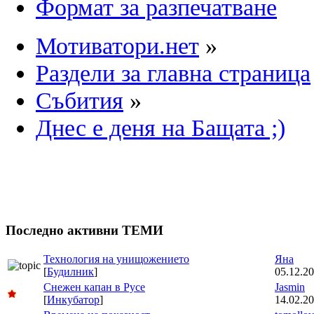
Формат за разпечатване
Мотиватори.нет
»
Раздели за главна страница
Събития
»
Днес е деня на Бащата ;)
Последно активни ТЕМИ
Технология на унищожението
Яна
[
Будилник
]
05.12.20
Снежен капан в Русе
Jasmin
[
Инкубатор
]
14.02.20