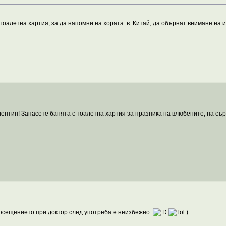
 тоалетна хартия, за да напомни на хората в Китай, да обърнат внимане на
ентин! Запасете банята с тоалетна хартия за празника на влюбените, на сър
посещението при доктор след употреба е неизбежно
)