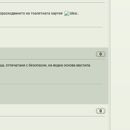
 изразходването на тоалетната хартия
.
0
ца, отпечатани с безопасни, на водна основа мастила
0