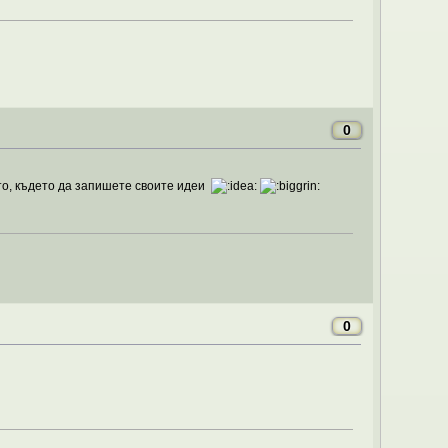
0
то, където да запишете своите идеи
0