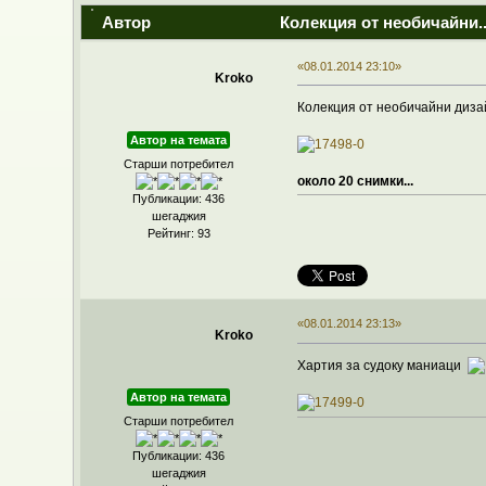
Автор
Колекция от необичайни..
«08.01.2014 23:10»
Kroko
Колекция от необичайни диза
Автор на темата
Старши потребител
около 20 снимки...
Публикации: 436
шегаджия
Рейтинг: 93
«08.01.2014 23:13»
Kroko
Хартия за судоку маниаци
Автор на темата
Старши потребител
Публикации: 436
шегаджия