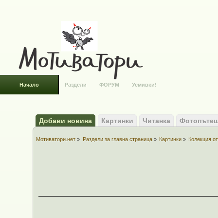
Начало
Раздели
ФОРУМ
Усмивки!
Добави новина
Картинки
Читанка
Фотопътеш
Мотиватори.нет
»
Раздели за главна страница
»
Картинки
»
Колекция от