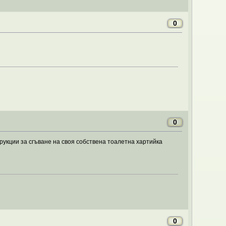
0
0
рукции за сгъване на своя собствена тоалетна хартийка
0