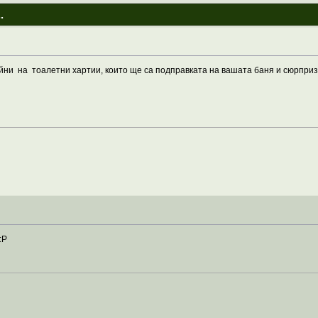
.
йни на тоалетни хартии, които ще са подправката на вашата баня и сюрприз