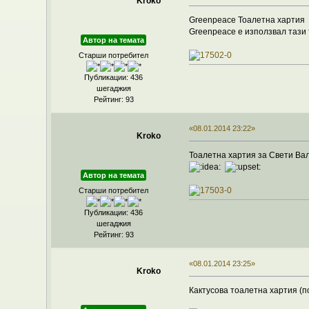
Kroko
Greenpeace Тоалетна хартия
Greenpeace е използвал тази
Автор на темата
Старши потребител
Публикации: 436
шегаджия
Рейтинг: 93
«08.01.2014 23:22»
Kroko
Тоалетна хартия за Свети Вал
Автор на темата
Старши потребител
Публикации: 436
шегаджия
Рейтинг: 93
«08.01.2014 23:25»
Kroko
Кактусова тоалетна хартия (