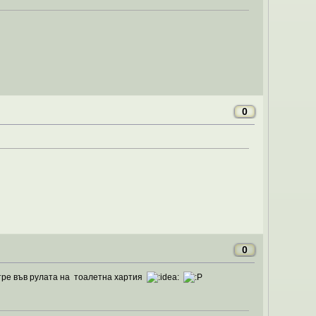
0
0
ътре във рулата на тоалетна хартия