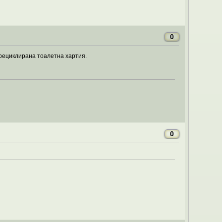
0
 рециклирана тоалетна хартия.
0