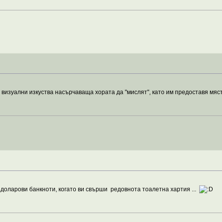
визуални изкуства насърчаваща хората да "мислят", като им предоставя мяс
доларови банкноти, когато ви свърши редовнота тоалетна хартия ...