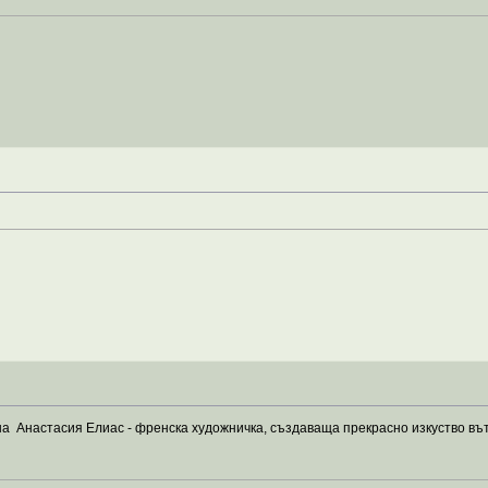
на Анастасия Елиас - френска художничка, създаваща прекрасно изкуство в