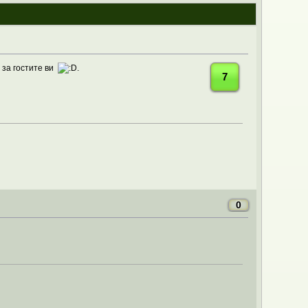
 за гостите ви
.
7
0