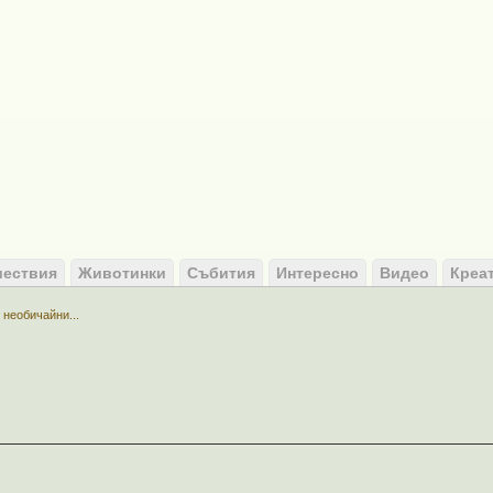
ествия
Животинки
Събития
Интересно
Видео
Креа
 необичайни...