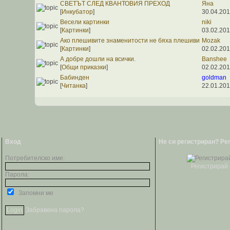
СВЕТЪТ СЛЕД КВАНТОВИЯ ПРЕХОД
Яна
[
Инкубатор
]
30.04.201
Весели картинки
niki
[
Картинки
]
03.02.201
Ако плешивите знаменитости не бяха плешиви
Mozak
[
Картинки
]
02.02.201
А добре дошли на всички.
Banshee
[
Общи приказки
]
02.02.201
Бабинден
goldman
[
Читанка
]
22.01.201
Вход
Не си регистриран? Ре
Потребителско име:
Регистрирай 
Парола:
Запомни ме
Забравена парола?