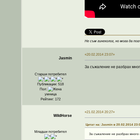
Не съм гинеколог, но мога да погл
«20.02.2014 23:07»
Jasmin
За съжаление не разбрах мно
Старши потребител
Публикации: 518
Пол:
умница
Рейтинг: 172
«21.02.2014 20:27»
WildHorse
Цитат на: Jasmin в 20.02.2014 23:
Младши потребител
За съжаление не разбрах много