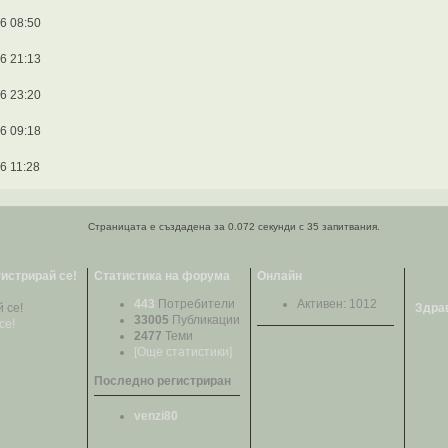
6 08:50
6 21:13
6 23:20
6 09:18
6 11:28
Страницата е създадена за 0.072 секунди с 35 запитвания.
гистрирай се!
Статистика на форума
Онлайн
443
Потребители
Активен: 1012
Здрав
33005
Публикации
се!
2477
Теми
[Още статистики]
Последно регистриран
venzi80