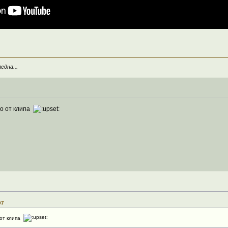
една...
го от клипа
07
 от клипа