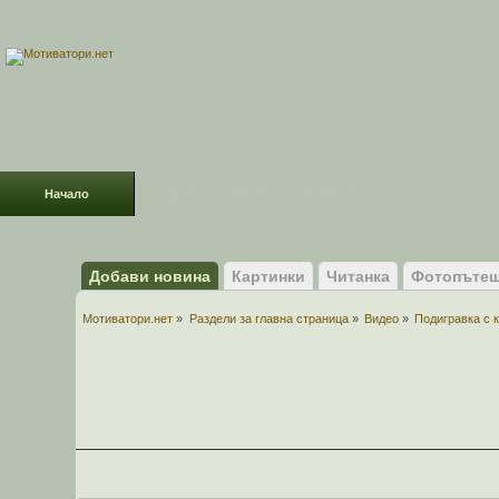
Начало
Раздели
ФОРУМ
Усмивки!
Добави новина
Картинки
Читанка
Фотопътеш
Мотиватори.нет
»
Раздели за главна страница
»
Видео
»
Подигравка с 