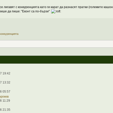
 се лигавят с конкуренцията като ги карат да разнасят пратки (големите кашон
 пише да пише: "Еконт са по-бързи"
 конкуренцията
7 19:42
7 13:32
6 05:57
оргиев
6 11:29
6 21:35