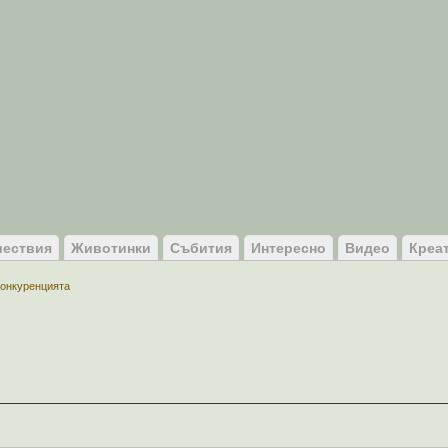
ествия
Животинки
Събития
Интересно
Видео
Креа
конкуренцията