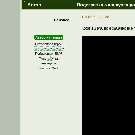
Автор
Подигравка с конкуренци
«20.02.2014 22:20»
Banshee
Кофти шега, но е забавно все 
Автор на темата
Потребител герой
Публикации: 5893
Пол:
шегаджия
Рейтинг: 3468