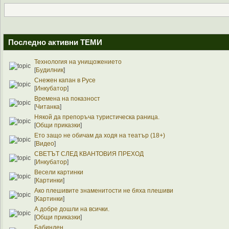
Последно активни ТЕМИ
Технология на унищожението
[
Будилник
]
Снежен капан в Русе
[
Инкубатор
]
Времена на показност
[
Читанка
]
Някой да препоръча туристическа раница.
[
Общи приказки
]
Ето защо не обичам да ходя на театър (18+)
[
Видео
]
СВЕТЪТ СЛЕД КВАНТОВИЯ ПРЕХОД
[
Инкубатор
]
Весели картинки
[
Картинки
]
Ако плешивите знаменитости не бяха плешиви
[
Картинки
]
А добре дошли на всички.
[
Общи приказки
]
Бабинден