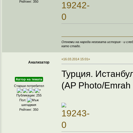
Рейтинг: 350
Отнеми на народа неговата история - и след
като стадо.
«16.03.2014 15:01»
Анализатор
Турция. Истанбул
Автор на темата
(AP Photo/Emrah 
Старши потребител
Публикации: 255
Пол:
шегаджия
Рейтинг: 350