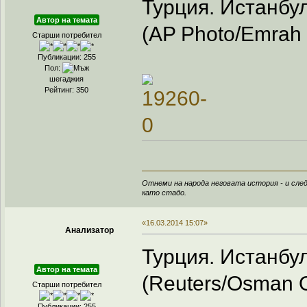
Турция. Истанбул
Автор на темата
(AP Photo/Emrah 
Старши потребител
Публикации: 255
Пол:
шегаджия
Рейтинг: 350
Отнеми на народа неговата история - и след
като стадо.
«16.03.2014 15:07»
Анализатор
Турция. Истанбул
Автор на темата
(Reuters/Osman O
Старши потребител
Публикации: 255