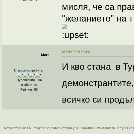
мисля, че са пра
"желанието" на 
«15.04.2014 18:34»
More
И кво стана в Т
Старши потребител
демонстрантите,
Публикации: 296
любопитко
Рейтинг: 63
всичко си прод
Мотиватори.нет
»
Раздели за главна страница
»
Събития
»
Въстанието на турския 