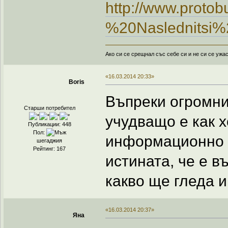
http://www.proto
%20Naslednitsi%
Ако си се срещнал със себе си и не си се ужа
«16.03.2014 20:33»
Boris
Въпреки огромни
Старши потребител
учудващо е как 
Публикации: 448
Пол:
информационно з
шегаджия
Рейтинг: 167
истината, че е в
какво ще гледа и
«16.03.2014 20:37»
Яна