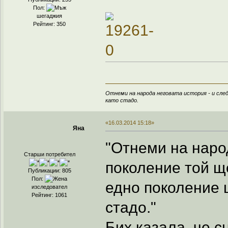
Пол:
шегаджия
Рейтинг: 350
Отнеми на народа неговата история - и след
като стадо.
«16.03.2014 15:18»
Яна
"Отнеми на народ
Старши потребител
поколение той щ
Публикации: 805
Пол:
едно поколение 
изследовател
Рейтинг: 1061
стадо."
Бих казала, че с