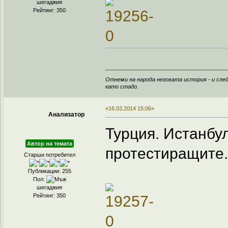
шегаджия
Рейтинг: 350
Отнеми на народа неговата история - и след
като стадо.
«16.03.2014 15:06»
Анализатор
Турция. Истанбу
Автор на темата
протестиращите.
Старши потребител
Публикации: 255
Пол:
шегаджия
Рейтинг: 350