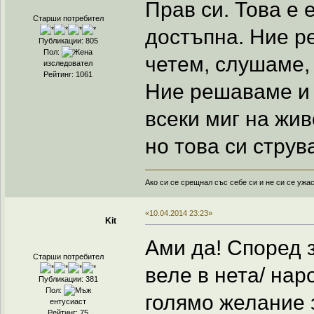
Прав си. Това е 
Старши потребител
достъпна. Ние р
Публикации: 805
Пол:
четем, слушаме,
изследовател
Рейтинг: 1061
Ние решаваме и 
всеки миг на жив
но това си струва
Ако си се срещнал със себе си и не си се ужа
«10.04.2014 23:23»
Kit
Ами да! Според 
Старши потребител
веле в нета/ нар
Публикации: 381
Пол:
голямо желание з
ентусиаст
Рейтинг: 75