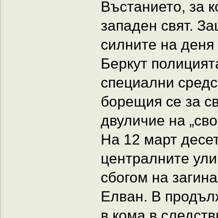
Въстанието, за 
западен свят. За
силните на деня 
Беркут полицият
специални средст
борещия се за с
двуличие на „св
На 12 март десе
централните ули
сбогом на загин
Елван. В продъл
в кома в следств