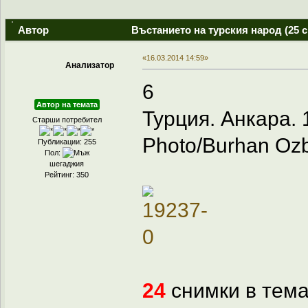
Автор
Въстанието на турския народ (25 
«16.03.2014 14:59»
Анализатор
6
Автор на темата
Турция. Анкара. 
Старши потребител
Photo/Burhan Ozbi
Публикации: 255
Пол:
шегаджия
Рейтинг: 350
24
снимки в тема