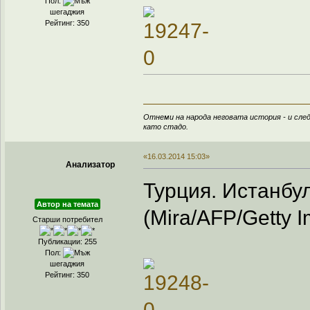
Пол:
шегаджия
Рейтинг: 350
Отнеми на народа неговата история - и след
като стадо.
«16.03.2014 15:03»
Анализатор
Турция. Истанбул
Автор на темата
(Mira/AFP/Getty 
Старши потребител
Публикации: 255
Пол:
шегаджия
Рейтинг: 350