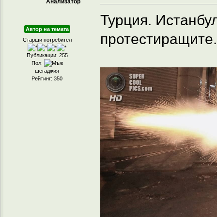
Анализатор
Турция. Истанбу
Автор на темата
протестиращите.
Старши потребител
Публикации: 255
Пол:
шегаджия
Рейтинг: 350