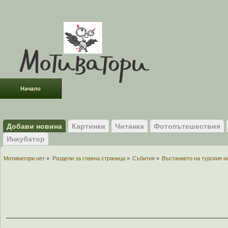
Начало
Раздели
ФОРУМ
Усмивки!
Добави новина
Картинки
Читанка
Фотопътешествия
Инкубатор
Мотиватори.нет
»
Раздели за главна страница
»
Събития
»
Въстанието на турския н