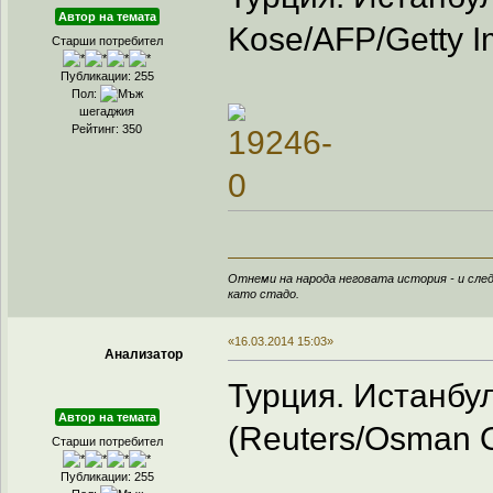
Автор на темата
Kose/AFP/Getty I
Старши потребител
Публикации: 255
Пол:
шегаджия
Рейтинг: 350
Отнеми на народа неговата история - и след
като стадо.
«16.03.2014 15:03»
Анализатор
Турция. Истанбул
Автор на темата
(Reuters/Osman O
Старши потребител
Публикации: 255