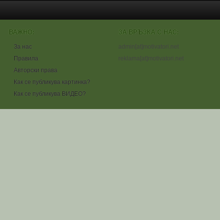
ВАЖНО:
ЗА ВРЪЗКА С НАС:
За нас
admin[at]motivatori.net
Правила
reklama[at]motivatori.net
Авторски права
Как се публикува картинка?
Как се публикува ВИДЕО?