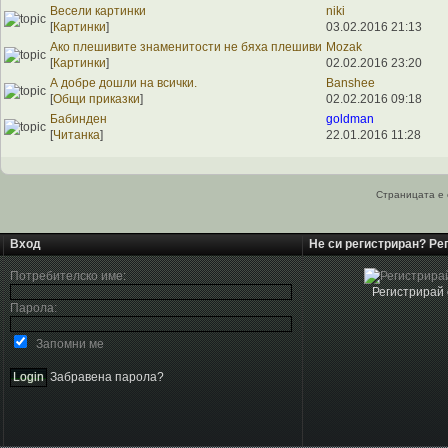
Весели картинки
niki
[
Картинки
]
03.02.2016 21:13
Ако плешивите знаменитости не бяха плешиви
Mozak
[
Картинки
]
02.02.2016 23:20
А добре дошли на всички.
Banshee
[
Общи приказки
]
02.02.2016 09:18
Бабинден
goldman
[
Читанка
]
22.01.2016 11:28
Страницата е 
Вход
Не си регистриран? Ре
Потребителско име:
Регистрирай 
Парола:
Запомни ме
Забравена парола?