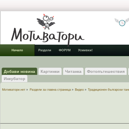
Начало
Раздели
ФОРУМ
Усмивки!
Добави новина
Картинки
Читанка
Фотопътешествия
Инкубатор
Мотиватори.нет
»
Раздели за главна страница
»
Видео
»
Традиционен български тан