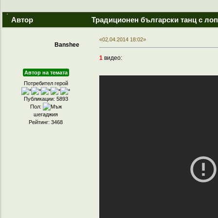
Автор
Традиционен български танц с лоп
«02.04.2014 18:02»
Banshee
1
видео:
Автор на темата
Потребител герой
Публикации: 5893
Пол:
шегаджия
Рейтинг: 3468