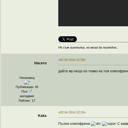
Не съм гинеколог, но мога да погледна...
«02.04.2014 21:59»
Насето
дайте му нещо по тежко на тоя олигофрен
Начинаещ
Публикации: 45
Пол:
шегаджия
Рейтинг: 17
«02.04.2014 22:31»
Kaka
Пълни олигофрени
С какв