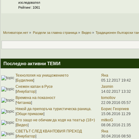
изследовател
Рейтинг: 1061
Мотиватори.нет
»
Раздели за главна страница
»
Видео
»
Традиционен български тан
Последно активни ТЕМИ
Технология на унищожението
Яна
[
Будилник
]
05.12.2017 19:42
Снежен капан в Русе
Jasmin
[
Инкубатор
]
14.02.2017 13:32
Времена на показност
tomollov
[
Читанка
]
22.09.2016 05:57
Някой да препоръча туристическа раница.
Борис Георгиев
[
Общи приказки
]
15.06.2016 11:29
Ето защо не обичам да ходя на театър (18+)
mitkoG
[
Видео
]
08.06.2016 21:35
СВЕТЪТ СЛЕД КВАНТОВИЯ ПРЕХОД
Яна
[
Инкубатор
]
30.04.2016 08:50