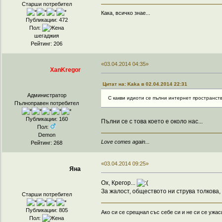
Старши потребител
Кака, всичко знае...
Публикации: 472
Пол:
шегаджия
Рейтинг: 206
«03.04.2014 04:35»
XanKregor
Цитат на: Kaka в 02.04.2014 22:31
Администратор
С какви идиоти се пълни интернет пространст
Пълноправен потребител
Публикации: 160
Пълни се с това което е около нас...
Пол:
Demon
Love comes again...
Рейтинг: 268
«03.04.2014 09:25»
Яна
Ох, Крегор...
За жалост, обществото ни струва толкова, 
Старши потребител
Публикации: 805
Ако си се срещнал със себе си и не си се ужас
Пол: