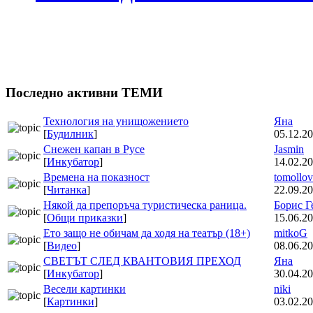
Последно активни ТЕМИ
Технология на унищожението
Яна
[
Будилник
]
05.12.20
Снежен капан в Русе
Jasmin
[
Инкубатор
]
14.02.20
Времена на показност
tomollov
[
Читанка
]
22.09.20
Някой да препоръча туристическа раница.
Борис Г
[
Общи приказки
]
15.06.20
Ето защо не обичам да ходя на театър (18+)
mitkoG
[
Видео
]
08.06.20
СВЕТЪТ СЛЕД КВАНТОВИЯ ПРЕХОД
Яна
[
Инкубатор
]
30.04.20
Весели картинки
niki
[
Картинки
]
03.02.20