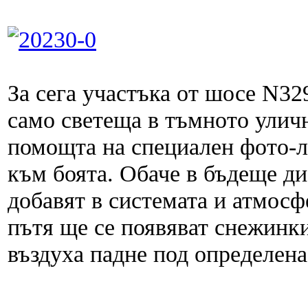
За сега участъка от шосе N32
само светеща в тъмното улич
помощта на специален фото-л
към боята. Обаче в бъдеще ди
добавят в системата и атмос
пътя ще се появяват снежинки
въздуха падне под определена