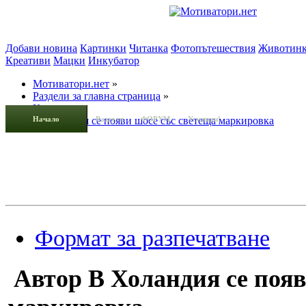
Добави новина
Картинки
Читанка
Фотопътешествия
Животин
Креативи
Мацки
Инкубатор
Мотиватори.нет
»
Раздели за главна страница
»
Картинки
»
Начало
В Холандия се появи шосе със светеща маркировка
Раздели
ФОРУМ
Усмивки!
Формат за разпечатване
Автор
В Холандия се появ