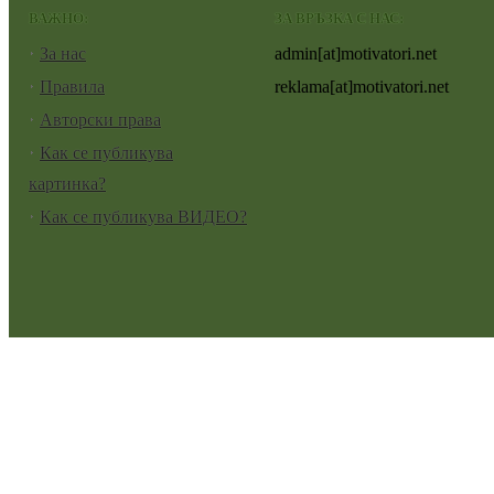
ВАЖНО:
ЗА ВРЪЗКА С НАС:
За нас
admin[at]motivatori.net
Правила
reklama[at]motivatori.net
Авторски права
Как се публикува
картинка?
Как се публикува ВИДЕО?