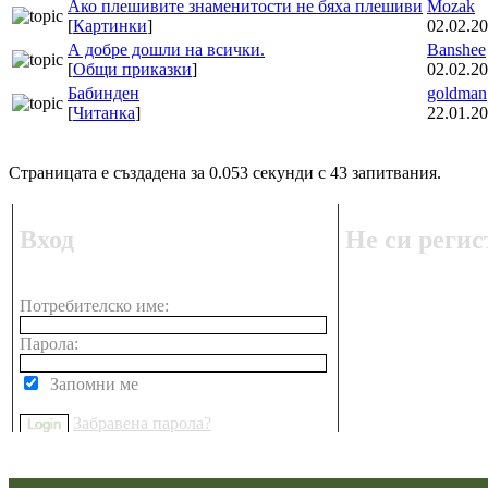
Ако плешивите знаменитости не бяха плешиви
Mozak
[
Картинки
]
02.02.20
А добре дошли на всички.
Banshee
[
Общи приказки
]
02.02.20
Бабинден
goldman
[
Читанка
]
22.01.20
Страницата е създадена за 0.053 секунди с 43 запитвания.
Вход
Не си регис
Потребителско име:
Парола:
Запомни ме
Забравена парола?