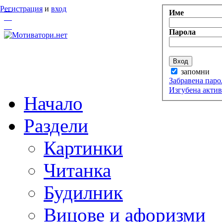
Регистрация
и
вход
Име
Парола
запомни
Забравена паро
Изгубена акти
Начало
Раздели
Картинки
Читанка
Будилник
Вицове и афоризми