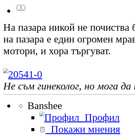
1
На пазара никой не почиства 
на пазара е един огромен мра
мотори, и хора търгуват.
Не съм гинеколог, но мога да 
Banshee
Профил
Покажи мнения