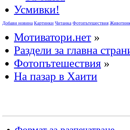
Усмивки!
Добави новина
Картинки
Читанка
Фотопътешествия
Животин
Мотиватори.нет
»
Раздели за главна стран
Фотопътешествия
»
На пазар в Хаити
Формат за разпечатване