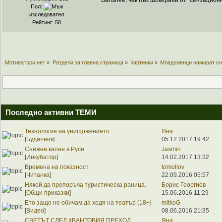
Banshee, чак пък шокирани от "сензацио
Пол:
изследовател
Рейтинг: 58
Мотиватори.нет
»
Раздели за главна страница
»
Картинки
»
Младоженци намират сн
Последно активни ТЕМИ
Технология на унищожението
Яна
[
Будилник
]
05.12.2017 19:42
Снежен капан в Русе
Jasmin
[
Инкубатор
]
14.02.2017 13:32
Времена на показност
tomollov
[
Читанка
]
22.09.2016 05:57
Някой да препоръча туристическа раница.
Борис Георгиев
[
Общи приказки
]
15.06.2016 11:29
Ето защо не обичам да ходя на театър (18+)
mitkoG
[
Видео
]
08.06.2016 21:35
СВЕТЪТ СЛЕД КВАНТОВИЯ ПРЕХОД
Яна