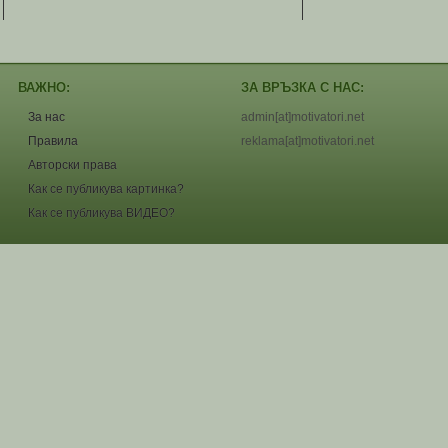
ВАЖНО:
ЗА ВРЪЗКА С НАС:
За нас
admin[at]motivatori.net
Правила
reklama[at]motivatori.net
Авторски права
Как се публикува картинка?
Как се публикува ВИДЕО?