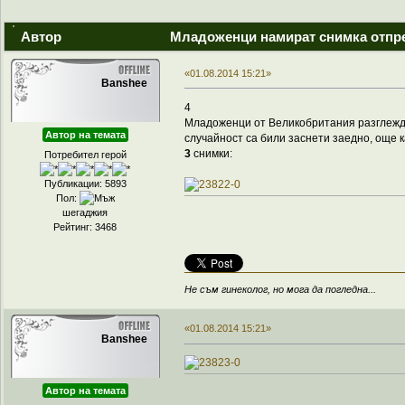
Автор
Младоженци намират снимка отпре
«01.08.2014 15:21»
Banshee
4
Младоженци от Великобритания разглежда
Автор на темата
случайност са били заснети заедно, още к
3
снимки:
Потребител герой
Публикации: 5893
Пол:
шегаджия
Рейтинг: 3468
Не съм гинеколог, но мога да погледна...
«01.08.2014 15:21»
Banshee
Автор на темата