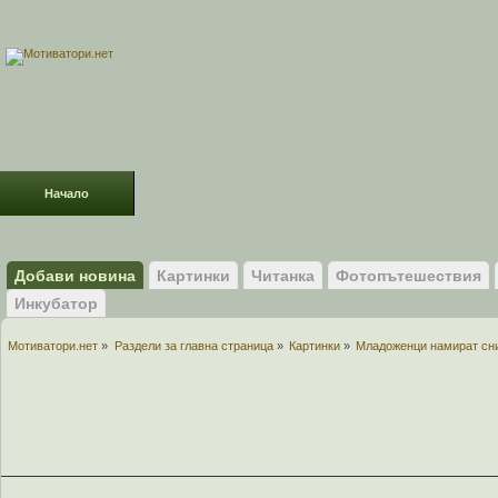
Начало
Раздели
ФОРУМ
Усмивки!
Добави новина
Картинки
Читанка
Фотопътешествия
Инкубатор
Мотиватори.нет
»
Раздели за главна страница
»
Картинки
»
Младоженци намират сни