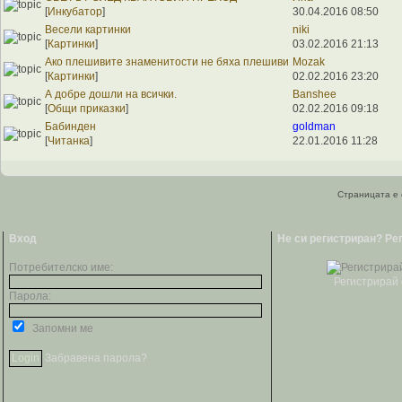
[
Инкубатор
]
30.04.2016 08:50
Весели картинки
niki
[
Картинки
]
03.02.2016 21:13
Ако плешивите знаменитости не бяха плешиви
Mozak
[
Картинки
]
02.02.2016 23:20
А добре дошли на всички.
Banshee
[
Общи приказки
]
02.02.2016 09:18
Бабинден
goldman
[
Читанка
]
22.01.2016 11:28
Страницата е 
Вход
Не си регистриран? Ре
Потребителско име:
Регистрирай 
Парола:
Запомни ме
Забравена парола?