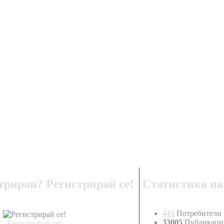
триран? Регистрирай се!
Статистика на
443
Потребители
33005
Публикаци
Регистрирай се!