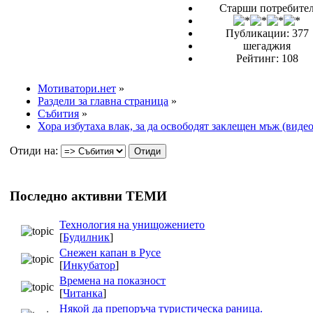
Старши потребите
Публикации: 377
шегаджия
Рейтинг: 108
Мотиватори.нет
»
Раздели за главна страница
»
Събития
»
Хора избутаха влак, за да освободят заклещен мъж (видео
Отиди на:
Последно активни ТЕМИ
Технология на унищожението
[
Будилник
]
Снежен капан в Русе
[
Инкубатор
]
Времена на показност
[
Читанка
]
Някой да препоръча туристическа раница.