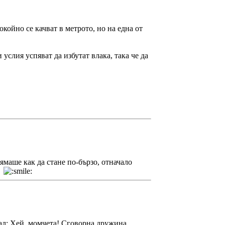
койно се качват в метрото, но на една от
услия успяват да избутат влака, така че да
нямаше как да стане по-бързо, отначало
к
зал: Хей, момчета! Сговорна дружина