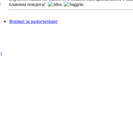
л
планина повдига!
Формат за разпечатване
)