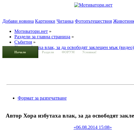
Добави новина
Картинки
Читанка
Фотопътешествия
Животин
Мотиватори.нет
»
Раздели за главна страница
»
Събития
»
Хора избутаха влак, за да освободят заклещен мъж (видео)
Начало
Раздели
ФОРУМ
Усмивки!
Формат за разпечатване
Автор
Хора избутаха влак, за да освободят закл
«06.08.2014 15:08»