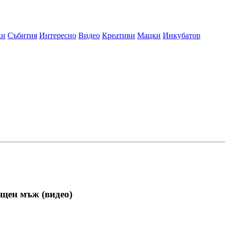
ки
Събития
Интересно
Видео
Креативи
Мацки
Инкубатор
ещен мъж (видео)