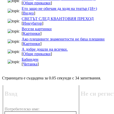
[
Общи приказки
]
Ето защо не обичам да ходя на театър (18+)
[
Видео
]
СВЕТЪТ СЛЕД КВАНТОВИЯ ПРЕХОД
[
Инкубатор
]
Весели картинки
[
Картинки
]
Ако плешивите знаменитости не бяха плешиви
[
Картинки
]
А добре дошли на всички.
[
Общи приказки
]
Бабинден
[
Читанка
]
Страницата е създадена за 0.05 секунди с 34 запитвания.
Вход
Не си регис
Потребителско име: