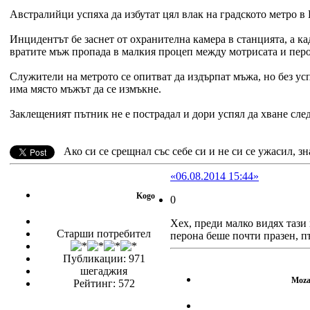
Австралийци успяха да избутат цял влак на градското метро в
Инцидентът бе заснет от охранителна камера в станцията, а кад
вратите мъж пропада в малкия процеп между мотрисата и перо
Служители на метрото се опитват да издърпат мъжа, но без усп
има място мъжът да се измъкне.
Заклещеният пътник не е пострадал и дори успял да хване сле
Ако си се срещнал със себе си и не си се ужасил, зн
«06.08.2014 15:44»
Kogo
0
Хех, преди малко видях тази 
Старши потребител
перона беше почти празен, п
Публикации: 971
шегаджия
Moz
Рейтинг: 572