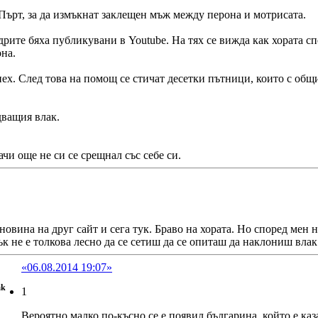
 Пърт, за да измъкнат заклещен мъж между перона и мотрисата.
рите бяха публикувани в Youtube. На тях се вижда как хората спо
на.
ех. След това на помощ се стичат десетки пътници, които с общи 
дващия влак.
ачи още не си се срещнал със себе си.
новина на друг сайт и сега тук. Браво на хората. Но според мен 
ък не е толкова лесно да се сетиш да се опиташ да наклониш вла
«06.08.2014 19:07»
ak
1
Вероятно малко по-късно се е появил българина, който е ка