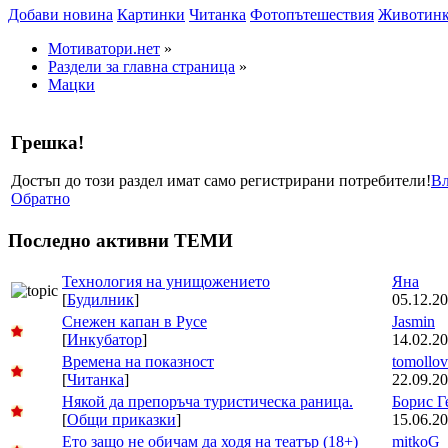
Добави новина
Картинки
Читанка
Фотопътешествия
Животин
Мотиватори.нет
»
Раздели за главна страница
»
Мацки
Грешка!
Достъп до този раздел имат само регистрирани потребители!
Вл
Обратно
Последно активни ТЕМИ
Технология на унищожението
Яна
[
Будилник
]
05.12.20
Снежен капан в Русе
Jasmin
[
Инкубатор
]
14.02.20
Времена на показност
tomollov
[
Читанка
]
22.09.20
Някой да препоръча туристическа раница.
Борис Г
[
Общи приказки
]
15.06.20
Ето защо не обичам да ходя на театър (18+)
mitkoG