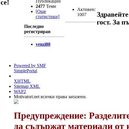
Публикации
се!
2477
Теми
Активен:
[Още
Здравейте
1007
статистики]
гост. За п
Последно
регистриран
venzi80
Powered by SMF
SimplePortal
XHTML
Sitemap XML
WAP2
Motivatori.net всички права запазени.
Предупреждение: Разделите
да съдържат материали от 