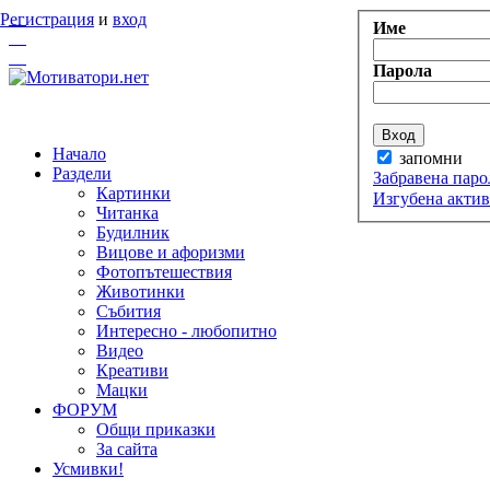
Регистрация
и
вход
Име
Парола
Начало
запомни
Раздели
Забравена паро
Картинки
Изгубена акти
Читанка
Будилник
Вицове и афоризми
Фотопътешествия
Животинки
Събития
Интересно - любопитно
Видео
Креативи
Мацки
ФОРУМ
Общи приказки
За сайта
Усмивки!