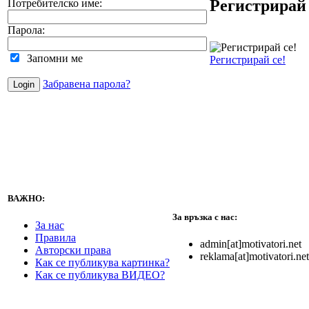
Регистрирай 
Потребителско име:
Парола:
Запомни ме
Регистрирай се!
Забравена парола?
ВАЖНО:
За връзка с нас:
За нас
Правила
admin[at]motivatori.net
Авторски права
reklama[at]motivatori.net
Как се публикува картинка?
Как се публикува ВИДЕО?