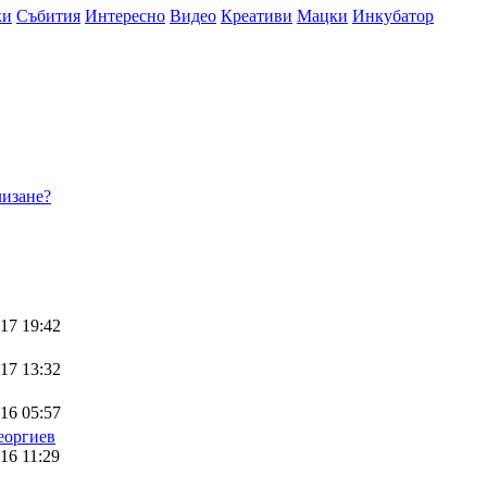
ки
Събития
Интересно
Видео
Креативи
Мацки
Инкубатор
изане?
17 19:42
17 13:32
16 05:57
еоргиев
16 11:29