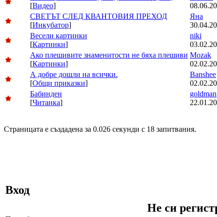
[
Видео
]
08.06.20
СВЕТЪТ СЛЕД КВАНТОВИЯ ПРЕХОД
Яна
[
Инкубатор
]
30.04.20
Весели картинки
niki
[
Картинки
]
03.02.20
Ако плешивите знаменитости не бяха плешиви
Mozak
[
Картинки
]
02.02.20
А добре дошли на всички.
Banshee
[
Общи приказки
]
02.02.20
Бабинден
goldman
[
Читанка
]
22.01.20
Страницата е създадена за 0.026 секунди с 18 запитвания.
Вход
Не си регис