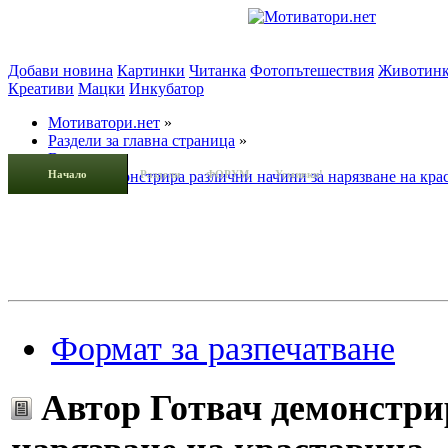
Добави новина
Картинки
Читанка
Фотопътешествия
Животин
Креативи
Мацки
Инкубатор
Мотиватори.нет
»
Раздели за главна страница
»
Видео
»
Начало
Готвач демонстрира различни начини за нарязване на кра
Раздели
ФОРУМ
Усмивки!
Формат за разпечатване
Автор
Готвач демонстри