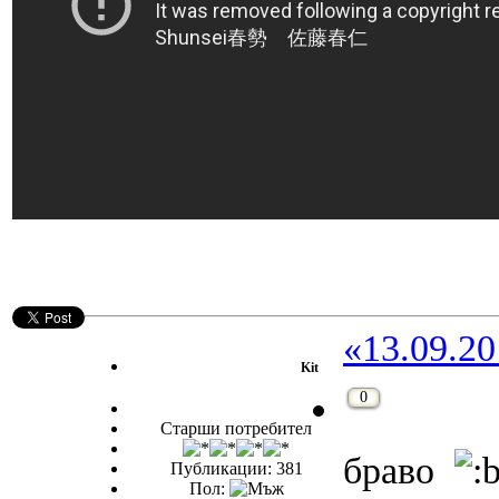
«13.09.20
Kit
0
Старши потребител
браво
Публикации: 381
Пол: