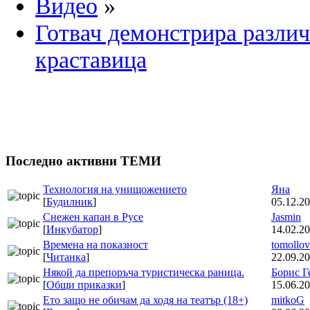
Видео
»
Готвач демонстрира различ
краставица
Последно активни ТЕМИ
Технология на унищожението
Яна
[
Будилник
]
05.12.20
Снежен капан в Русе
Jasmin
[
Инкубатор
]
14.02.20
Времена на показност
tomollov
[
Читанка
]
22.09.20
Някой да препоръча туристическа раница.
Борис Г
[
Общи приказки
]
15.06.20
Ето защо не обичам да ходя на театър (18+)
mitkoG