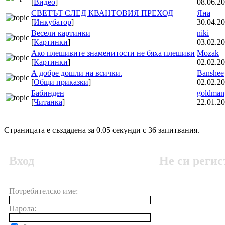
[
Видео
]
08.06.20
СВЕТЪТ СЛЕД КВАНТОВИЯ ПРЕХОД
Яна
[
Инкубатор
]
30.04.20
Весели картинки
niki
[
Картинки
]
03.02.20
Ако плешивите знаменитости не бяха плешиви
Mozak
[
Картинки
]
02.02.20
А добре дошли на всички.
Banshee
[
Общи приказки
]
02.02.20
Бабинден
goldman
[
Читанка
]
22.01.20
Страницата е създадена за 0.05 секунди с 36 запитвания.
Вход
Не си регис
Потребителско име:
Парола: