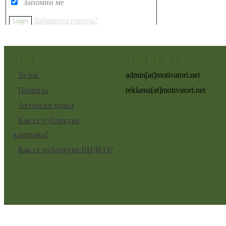
Запомни ме
Забравена парола?
ВАЖНО:
ЗА ВРЪЗКА С НАС:
За нас
admin[at]motivatori.net
Правила
reklama[at]motivatori.net
Авторски права
Как се публикува
картинка?
Как се публикува ВИДЕО?