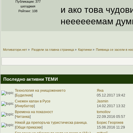
Публикации: 377
шегаджия
и ако това чудо
Рейтинг: 108
неееееемам думи
Мотиватори.нет
»
Раздели за главна страница
»
Картинки
»
Пиявица се засели в но
Последно активни ТЕМИ
Технология на унищожението
Яна
[
Будилник
]
05.12.2017 19:42
Снежен капан в Русе
Jasmin
[
Инкубатор
]
14.02.2017 13:32
Времена на показност
tomollov
[
Читанка
]
22.09.2016 05:57
Някой да препоръча туристическа раница.
Борис Георгиев
[
Общи приказки
]
15.06.2016 11:29