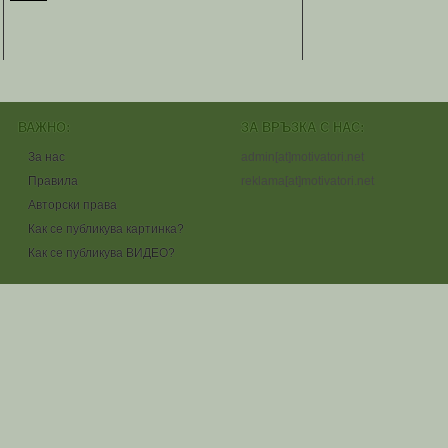
ВАЖНО:
ЗА ВРЪЗКА С НАС:
За нас
admin[at]motivatori.net
Правила
reklama[at]motivatori.net
Авторски права
Как се публикува картинка?
Как се публикува ВИДЕО?