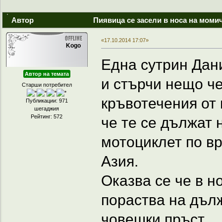
Автор
Пиявица се засели в носа на моми
«17.10.2014 17:07»
Kogo
Една сутрин Дани
Автор на темата
и стърчи нещо ч
Старши потребител
кръвотечения от 
Публикации: 971
шегаджия
Рейтинг: 572
че те се дължат 
мотоциклет по в
Азия.
Оказва се че в н
пораства на дълж
човешки пръст.