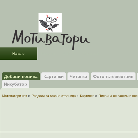
Начало
Раздели
ФОРУМ
Усмивки!
Добави новина
Картинки
Читанка
Фотопътешествия
Инкубатор
Мотиватори.нет
»
Раздели за главна страница
»
Картинки
»
Пиявица се засели в но