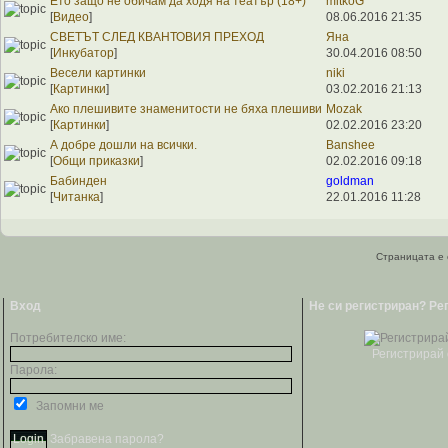
Ето защо не обичам да ходя на театър (18+)
mitkoG
[
Видео
]
08.06.2016 21:35
СВЕТЪТ СЛЕД КВАНТОВИЯ ПРЕХОД
Яна
[
Инкубатор
]
30.04.2016 08:50
Весели картинки
niki
[
Картинки
]
03.02.2016 21:13
Ако плешивите знаменитости не бяха плешиви
Mozak
[
Картинки
]
02.02.2016 23:20
А добре дошли на всички.
Banshee
[
Общи приказки
]
02.02.2016 09:18
Бабинден
goldman
[
Читанка
]
22.01.2016 11:28
Страницата е 
Вход
Не си регистриран? Ре
Потребителско име:
Регистрирай 
Парола:
Запомни ме
Забравена парола?