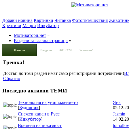
Добави новина
Картинки
Читанка
Фотопътешествия
Животин
Креативи
Мацки
Инкубатор
Мотиватори.нет
»
Раздели за главна страница
»
Мацки
Начало
Раздели
ФОРУМ
Усмивки!
Грешка!
Достъп до този раздел имат само регистрирани потребители!
Вл
Обратно
Последно активни ТЕМИ
Технология на унищожението
Яна
[
Будилник
]
05.12.20
Снежен капан в Русе
Jasmin
[
Инкубатор
]
14.02.20
Времена на показност
tomollov