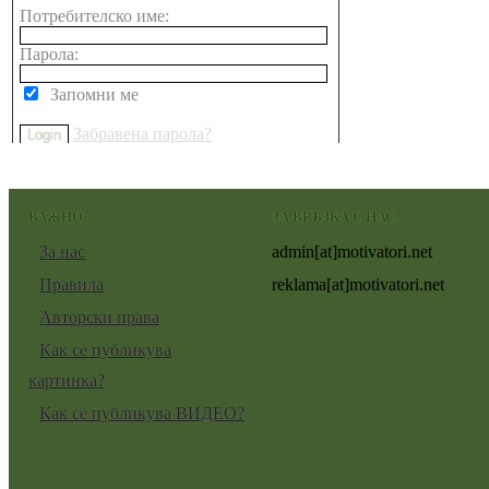
Потребителско име:
Парола:
Запомни ме
Забравена парола?
ВАЖНО:
ЗА ВРЪЗКА С НАС:
За нас
admin[at]motivatori.net
Правила
reklama[at]motivatori.net
Авторски права
Как се публикува
картинка?
Как се публикува ВИДЕО?