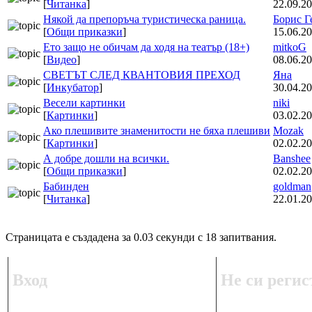
[
Читанка
]
22.09.20
Някой да препоръча туристическа раница.
Борис Г
[
Общи приказки
]
15.06.20
Ето защо не обичам да ходя на театър (18+)
mitkoG
[
Видео
]
08.06.20
СВЕТЪТ СЛЕД КВАНТОВИЯ ПРЕХОД
Яна
[
Инкубатор
]
30.04.20
Весели картинки
niki
[
Картинки
]
03.02.20
Ако плешивите знаменитости не бяха плешиви
Mozak
[
Картинки
]
02.02.20
А добре дошли на всички.
Banshee
[
Общи приказки
]
02.02.20
Бабинден
goldman
[
Читанка
]
22.01.20
Страницата е създадена за 0.03 секунди с 18 запитвания.
Вход
Не си регис