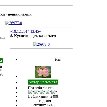
пки - нощни лампи
«18.12.2014 12:45»
8. Кухненска дъска - пъзел
Kati
Kati
а
ой
98
Автор на темата
Потребител герой
Публикации: 2498
шегаджия
Рейтинг: 1218