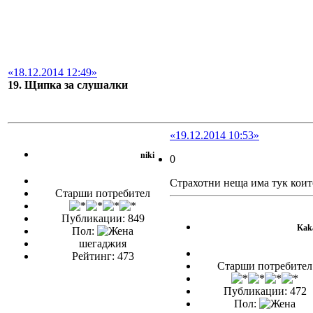
«18.12.2014 12:49»
19. Щипка за слушалки
«19.12.2014 10:53»
niki
0
Страхотни неща има тук коит
Старши потребител
Публикации: 849
Kak
Пол:
шегаджия
Рейтинг: 473
Старши потребител
Публикации: 472
Пол: