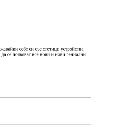
ъжавайки себе си със стотици устройства
 да се появяват все нови и нови гениални