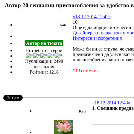
Автор
20 гениални приспособления за удобство в
«18.12.2014 12:42»
10
Kati
Още една порция интересни 
Дизайнерски неща, които мог
Интересни изобретения
Автор на темата
Може би ви се струва, че съв
Потребител герой
предназначени да улесняват и
приспособления, които правя
Публикации: 2498
шегаджия
*19 снимки
:
Рейтинг: 1218
«18.12.2014 12:43»
1. Свещник предпа
Kati