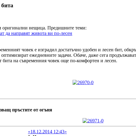
 бита
и оригинални нещица. Предишните теми:
ат да направят живота ви по-лесен
ременният човек е изградил достатъчно удобен и лесен бит, обкр
 оптимизират ежедневните задачи. Обаче, даже сега продължават
т бита на съвременния човек още по-комфортен и лесен.
зващ пръстите от огъня
«18.12.2014 12:43»