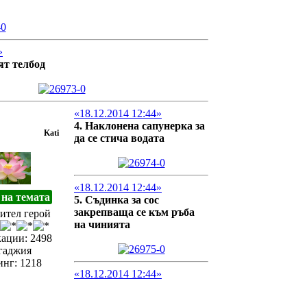
»
ят телбод
«18.12.2014 12:44»
4. Наклонена сапунерка за
Kati
да се стича водата
«18.12.2014 12:44»
на темата
5. Съдинка за сос
закрепваща се към ръба
ител герой
на чинията
ации: 2498
гаджия
инг: 1218
«18.12.2014 12:44»