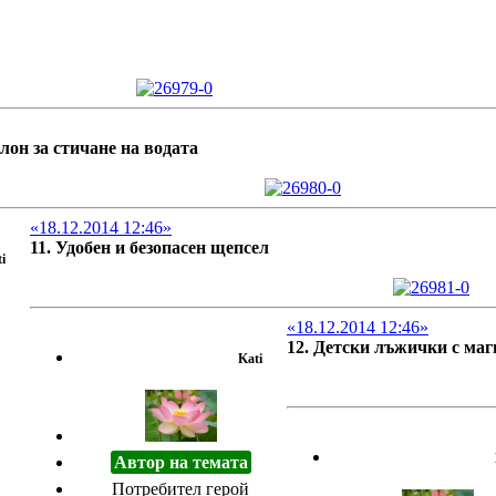
лон за стичане на водата
«18.12.2014 12:46»
11. Удобен и безопасен щепсел
i
«18.12.2014 12:46»
12. Детски лъжички с ма
Kati
Автор на темата
Потребител герой