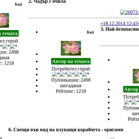
2. Чадър с очила
Kati
«18.12.2014 12:43
3. Най-безопасни
Kati
а темата
ел герой
ии: 2498
джия
Автор на темата
: 1218
Потребител герой
Публикации: 2498
шегаджия
Автор 
Рейтинг: 1218
Потреб
Публик
ше
Рейт
6. Свещи във вид на плуващи корабчета - оригами
i