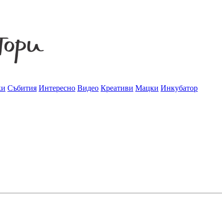
ки
Събития
Интересно
Видео
Креативи
Мацки
Инкубатор