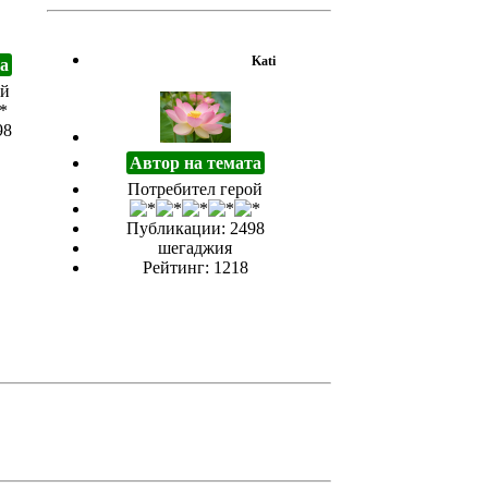
Kati
а
ой
98
Автор на темата
Потребител герой
Публикации: 2498
шегаджия
Рейтинг: 1218