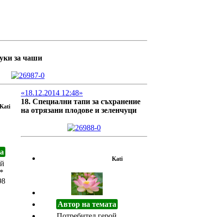
куки за чаши
«18.12.2014 12:48»
18. Специални тапи за съхранение
Kati
на отрязани плодове и зеленчуци
а
Kati
ой
98
Автор на темата
Потребител герой