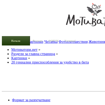
Начало
Раздели
ФОРУМ
Усмивки!
Добави новина
Картинки
Читанка
Фотопътешествия
Животин
Мотиватори.нет
»
Раздели за главна страница
»
Картинки
»
20 гениални приспособления за удобство в бита
Формат за разпечатване