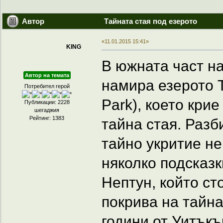
Автор
Тайната стая под езерото
«11.01.2015 15:41»
KING
В южната част на
Автор на темата
намира езерото Т
Потребител герой
Park), което кри
Публикации: 2228
шегаджия
Рейтинг: 1383
тайна стая. Разб
тайно укритие не
няколко подсказк
Нептун, който ст
покрива на тайна
години от Уитъкър