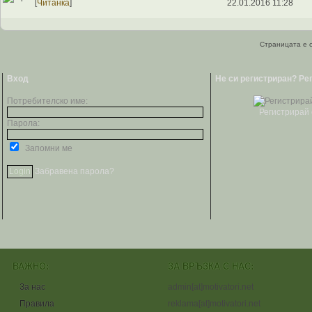
[
Читанка
]
22.01.2016 11:28
Страницата е с
Вход
Не си регистриран? Ре
Потребителско име:
Регистрирай 
Парола:
Запомни ме
Забравена парола?
ВАЖНО:
ЗА ВРЪЗКА С НАС:
За нас
admin[at]motivatori.net
Правила
reklama[at]motivatori.net