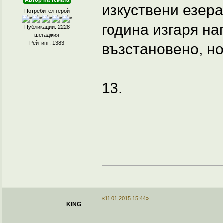
Автор на темата
изкуствени езера
Потребител герой
година изгаря на
Публикации: 2228
шегаджия
Рейтинг: 1383
възстановено, но
13.
«11.01.2015 15:44»
KING