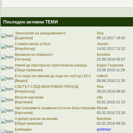
Последно активни ТЕМИ
Технология на унищожението
Яна
[
Будилник
]
05.12.2017 19:42
Снежен капан в Русе
Jasmin
[
Инкубатор
]
14.02.2017 13:32
Времена на показност
tomollov
[
Читанка
]
22.09.2016 05:57
Някой да препоръча туристическа раница.
Борис Георгиев
[
Общи приказки
]
15.06.2016 11:29
Ето защо не обичам да ходя на театър (18+)
mitkoG
[
Видео
]
08.06.2016 21:35
СВЕТЪТ СЛЕД КВАНТОВИЯ ПРЕХОД
Яна
[
Инкубатор
]
30.04.2016 08:50
Весели картинки
niki
[
Картинки
]
03.02.2016 21:13
Ако плешивите знаменитости не бяха плешиви
Mozak
[
Картинки
]
02.02.2016 23:20
А добре дошли на всички.
Banshee
[
Общи приказки
]
02.02.2016 09:18
Бабинден
goldman