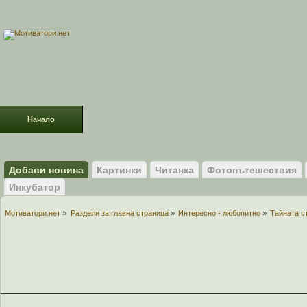
Начало
Раздели
ФОРУМ
Усмивки!
Добави новина
Картинки
Читанка
Фотопътешествия
Инкубатор
Мотиватори.нет
»
Раздели за главна страница
»
Интересно - любопитно
»
Тайната с