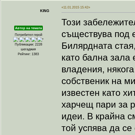
«11.01.2015 15:42»
KING
Този забележител
Автор на темата
съществува под е
Потребител герой
Билярдната стая,
Публикации: 2228
шегаджия
Рейтинг: 1383
като бална зала 
владения, няког
собственик на ми
известен като х
харчещ пари за р
идеи. В крайна с
той успява да се