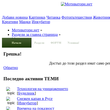
Добави новина
Картинки
Читанка
Фотопътешествия
Животин
Креативи
Мацки
Инкубатор
Мотиватори.нет
»
Раздели за главна страница
»
Мацки
Начало
Раздели
ФОРУМ
Усмивки!
Грешка!
Достъп до този раздел имат само р
Обратно
Последно активни ТЕМИ
Технология на унищожението
[
Будилник
]
Снежен капан в Русе
[
Инкубатор
]
Времена на показност