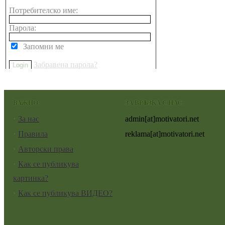
Потребителско име:
Парола:
Запомни ме
Забравена парола?
ВАЖНО:
ЗА ВРЪЗКА С НАС:
За нас
admin[at]motivatori.net
Правила
reklama[at]motivatori.net
Авторски права
Как се публикува
картинка?
Как се публикува ВИДЕО?