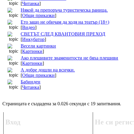
[
Читанка
]
Някой да препоръча туристическа раница.
[
Общи приказки
]
Ето защо не обичам да ходя на театър (18+)
[
Видео
]
СВЕТЪТ СЛЕД КВАНТОВИЯ ПРЕХОД
[
Инкубатор
]
Весели картинки
[
Картинки
]
Ако плешивите знаменитости не бяха плешиви
[
Картинки
]
А добре дошли на всички.
[
Общи приказки
]
Бабинден
[
Читанка
]
Страницата е създадена за 0.026 секунди с 19 запитвания.
Вход
Не си регис