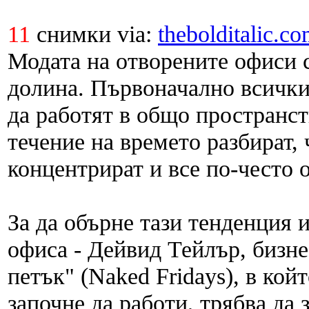
11
снимки via:
thebolditalic.com
Модата на отворените офиси 
долина. Първоначално всички
да работят в общо пространств
течение на времето разбират, 
концентрират и все по-често о
За да обърне тази тенденция 
офиса - Дейвид Тейлър, бизне
петък" (Naked Fridays), в кой
започне да работи, трябва да