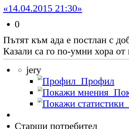
«14.04.2015 21:30»
0
Пътят към ада е постлан с д
Казали са го по-умни хора от 
jery
Профил
Пок
П
Старши потребител