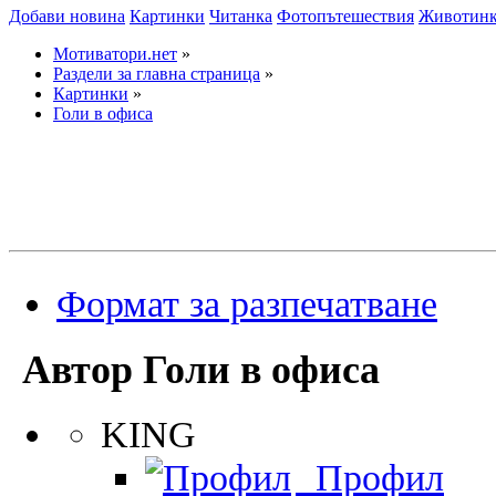
Добави новина
Картинки
Читанка
Фотопътешествия
Животин
Мотиватори.нет
»
Раздели за главна страница
»
Картинки
»
Голи в офиса
Формат за разпечатване
Автор
Голи в офиса
KING
Профил