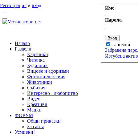
Регистрация
и
вход
Име
Парола
Начало
запомни
Раздели
Забравена паро
Картинки
Изгубена акти
Читанка
Будилник
Вицове и афоризми
Фотопътешествия
Животинки
Събития
Интересно - любопитно
Видео
Креативи
Мацки
ФОРУМ
Общи приказки
За сайта
Усмивки!