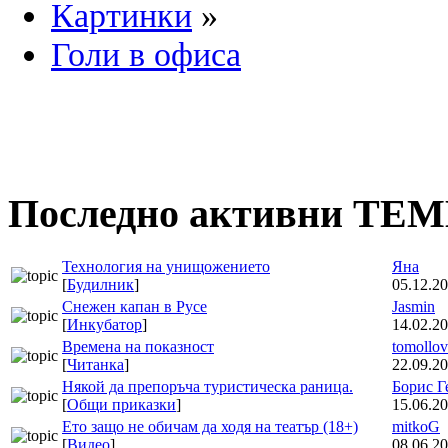
Картинки
»
Голи в офиса
Последно активни ТЕ
Технология на унищожението
Яна
[
Будилник
]
05.12.20
Снежен капан в Русе
Jasmin
[
Инкубатор
]
14.02.20
Времена на показност
tomollov
[
Читанка
]
22.09.20
Някой да препоръча туристическа раница.
Борис Г
[
Общи приказки
]
15.06.20
Ето защо не обичам да ходя на театър (18+)
mitkoG
[
Видео
]
08.06.20