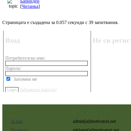
Бабинден
[
Читанка
]
Страницата е създадена за 0.057 секунди с 39 запитвания.
Вход
Не си регис
Потребителско име:
Парола:
Запомни ме
Забравена парола?
ВАЖНО:
ЗА ВРЪЗКА С НАС:
За нас
admin[at]motivatori.net
Правила
reklama[at]motivatori.net