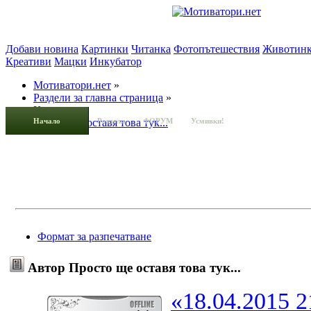
Добави новина
Картинки
Читанка
Фотопътешествия
Животин
Креативи
Мацки
Инкубатор
Мотиватори.нет
»
Раздели за главна страница
»
Картинки
»
Начало
Просто ще оставя това тук...
Раздели
ФОРУМ
Усмивки!
Формат за разпечатване
Автор
Просто ще оставя това тук...
«18.04.2015 2