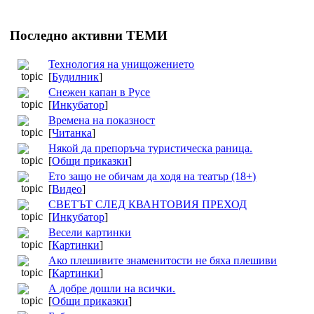
Последно активни ТЕМИ
Технология на унищожението
[
Будилник
]
Снежен капан в Русе
[
Инкубатор
]
Времена на показност
[
Читанка
]
Някой да препоръча туристическа раница.
[
Общи приказки
]
Ето защо не обичам да ходя на театър (18+)
[
Видео
]
СВЕТЪТ СЛЕД КВАНТОВИЯ ПРЕХОД
[
Инкубатор
]
Весели картинки
[
Картинки
]
Ако плешивите знаменитости не бяха плешиви
[
Картинки
]
А добре дошли на всички.
[
Общи приказки
]