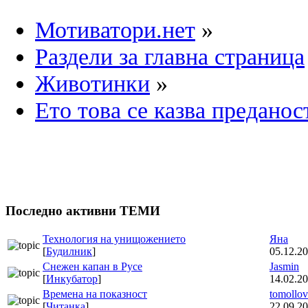
Мотиватори.нет
»
Раздели за главна страница
Животинки
»
Ето това се казва преданос
Последно активни ТЕМИ
Технология на унищожението
Яна
[
Будилник
]
05.12.20
Снежен капан в Русе
Jasmin
[
Инкубатор
]
14.02.20
Времена на показност
tomollov
[
Читанка
]
22.09.20