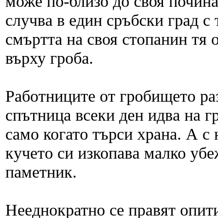
може по-близо до своя почин
случва в един сръбски град с 
смъртта на своя стопанин тя 
върху гроба.
Работниците от гробището раз
спътница всеки ден идва на г
само когато търси храна. А с
кучето си изкопава малко уб
паметник.
Нееднократно се правят опити