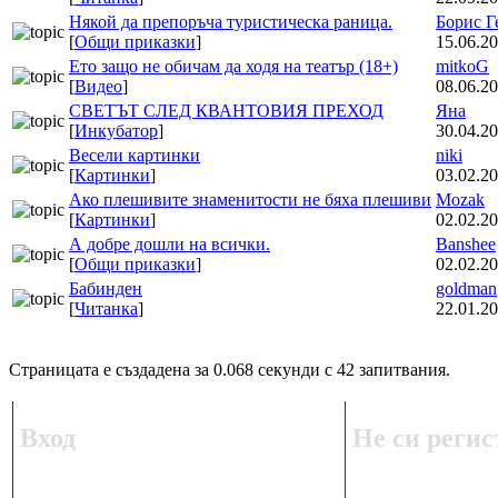
Някой да препоръча туристическа раница.
Борис Г
[
Общи приказки
]
15.06.20
Ето защо не обичам да ходя на театър (18+)
mitkoG
[
Видео
]
08.06.20
СВЕТЪТ СЛЕД КВАНТОВИЯ ПРЕХОД
Яна
[
Инкубатор
]
30.04.20
Весели картинки
niki
[
Картинки
]
03.02.20
Ако плешивите знаменитости не бяха плешиви
Mozak
[
Картинки
]
02.02.20
А добре дошли на всички.
Banshee
[
Общи приказки
]
02.02.20
Бабинден
goldman
[
Читанка
]
22.01.20
Страницата е създадена за 0.068 секунди с 42 запитвания.
Вход
Не си регис