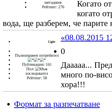
Когато от
шегаджия
Рейтинг: 276
когато от
вода, ще разберем, че парите н
«08.08.2015 1
Light
0
Пълноправен потребител
Дааааа... Пре
Публикации: 161
Пол:
много по-висо
изследовател
Рейтинг: 58
хора!!!
Формат за разпечатване