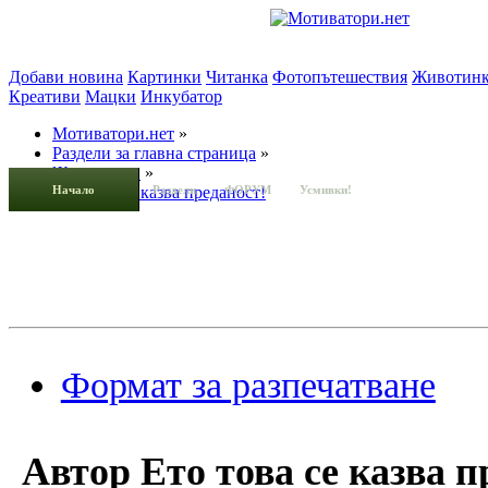
Добави новина
Картинки
Читанка
Фотопътешествия
Животин
Креативи
Мацки
Инкубатор
Мотиватори.нет
»
Раздели за главна страница
»
Животинки
»
Начало
Ето това се казва преданост!
Раздели
ФОРУМ
Усмивки!
Формат за разпечатване
Автор
Ето това се казва п