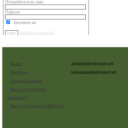
Потребителско име:
Парола:
Запомни ме
Забравена парола?
ВАЖНО:
ЗА ВРЪЗКА С НАС:
За нас
admin[at]motivatori.net
Правила
reklama[at]motivatori.net
Авторски права
Как се публикува
картинка?
Как се публикува ВИДЕО?