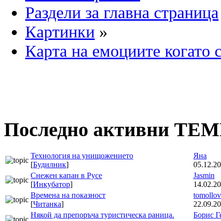
Раздели за главна страница
Картинки
»
Карта на емоциите когато с
Последно активни ТЕ
Технология на унищожението
Яна
[
Будилник
]
05.12.20
Снежен капан в Русе
Jasmin
[
Инкубатор
]
14.02.20
Времена на показност
tomollov
[
Читанка
]
22.09.20
Някой да препоръча туристическа раница.
Борис Г