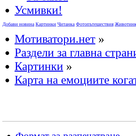
Усмивки!
Добави новина
Картинки
Читанка
Фотопътешествия
Животин
Мотиватори.нет
»
Раздели за главна стран
Картинки
»
Карта на емоциите когат
Формат за разпечатване