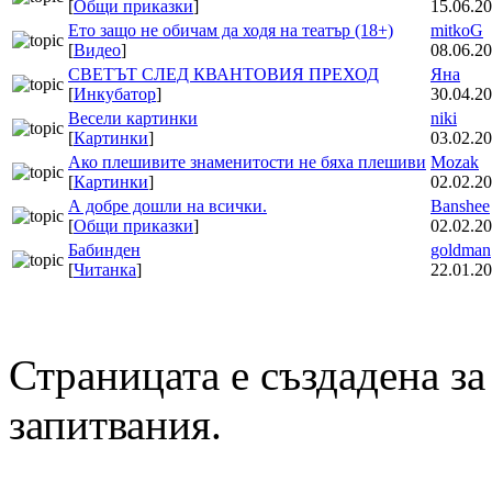
[
Общи приказки
]
15.06.20
Ето защо не обичам да ходя на театър (18+)
mitkoG
[
Видео
]
08.06.20
СВЕТЪТ СЛЕД КВАНТОВИЯ ПРЕХОД
Яна
[
Инкубатор
]
30.04.20
Весели картинки
niki
[
Картинки
]
03.02.20
Ако плешивите знаменитости не бяха плешиви
Mozak
[
Картинки
]
02.02.20
А добре дошли на всички.
Banshee
[
Общи приказки
]
02.02.20
Бабинден
goldman
[
Читанка
]
22.01.20
Страницата е създадена за
запитвания.