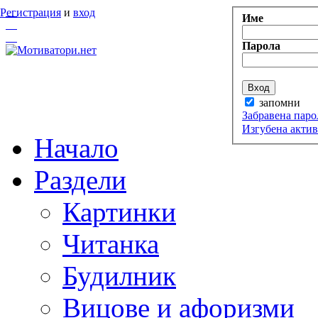
Регистрация
и
вход
Име
Парола
запомни
Забравена паро
Изгубена акти
Начало
Раздели
Картинки
Читанка
Будилник
Вицове и афоризми