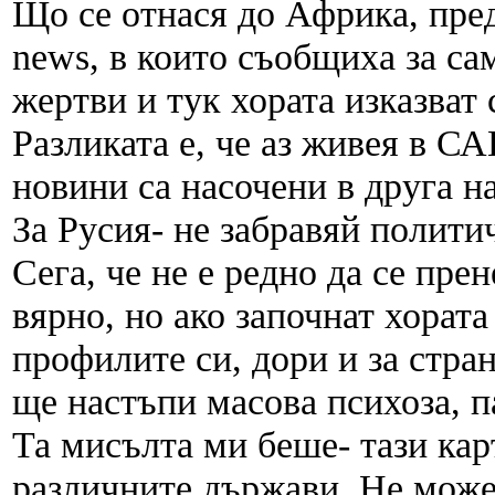
Що се отнася до Африка, пре
news, в които съобщиха за са
жертви и тук хората изказват 
Разликата е, че аз живея в С
новини са насочени в друга на
За Русия- не забравяй полити
Сега, че не е редно да се пре
вярно, но ако започнат хората
профилите си, дори и за стран
ще настъпи масова психоза, п
Та мисълта ми беше- тази кар
различните държави. Не мож