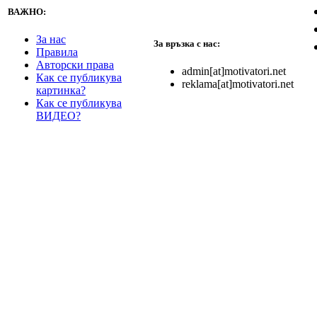
ВАЖНО:
За нас
За връзка с нас:
Правила
Авторски права
admin[at]motivatori.net
Как се публикува
reklama[at]motivatori.net
картинка?
Как се публикува
ВИДЕО?