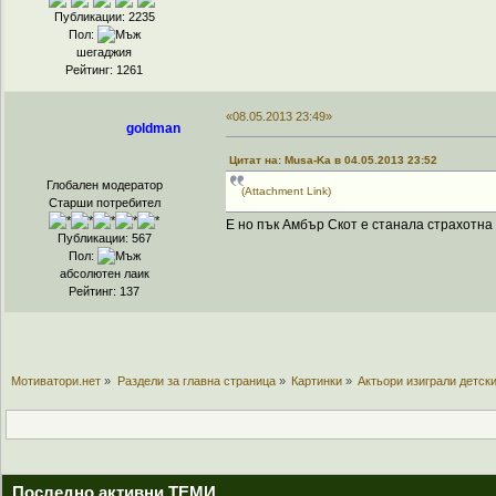
Публикации: 2235
Пол:
шегаджия
Рейтинг: 1261
«08.05.2013 23:49»
goldman
Цитат на: Musa-Ka в 04.05.2013 23:52
Глобален модератор
(Attachment Link)
Старши потребител
Е но пък Амбър Скот е станала страхотна 
Публикации: 567
Пол:
абсолютен лаик
Рейтинг: 137
Мотиватори.нет
»
Раздели за главна страница
»
Картинки
»
Актьори изиграли детски
Последно активни ТЕМИ