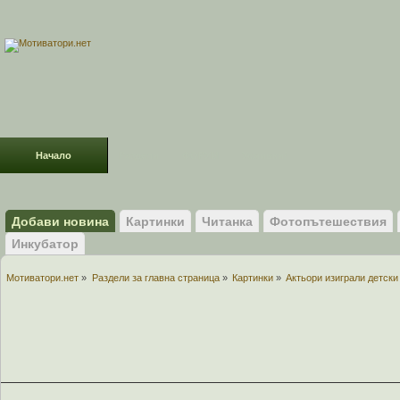
Начало
Раздели
ФОРУМ
Усмивки!
Добави новина
Картинки
Читанка
Фотопътешествия
Инкубатор
Мотиватори.нет
»
Раздели за главна страница
»
Картинки
»
Актьори изиграли детски