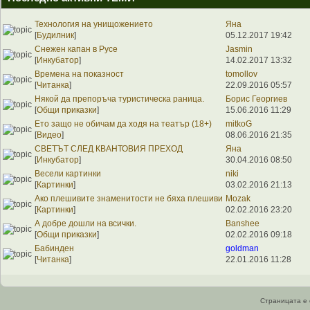
Технология на унищожението
Яна
[
Будилник
]
05.12.2017 19:42
Снежен капан в Русе
Jasmin
[
Инкубатор
]
14.02.2017 13:32
Времена на показност
tomollov
[
Читанка
]
22.09.2016 05:57
Някой да препоръча туристическа раница.
Борис Георгиев
[
Общи приказки
]
15.06.2016 11:29
Ето защо не обичам да ходя на театър (18+)
mitkoG
[
Видео
]
08.06.2016 21:35
СВЕТЪТ СЛЕД КВАНТОВИЯ ПРЕХОД
Яна
[
Инкубатор
]
30.04.2016 08:50
Весели картинки
niki
[
Картинки
]
03.02.2016 21:13
Ако плешивите знаменитости не бяха плешиви
Mozak
[
Картинки
]
02.02.2016 23:20
А добре дошли на всички.
Banshee
[
Общи приказки
]
02.02.2016 09:18
Бабинден
goldman
[
Читанка
]
22.01.2016 11:28
Страницата е 