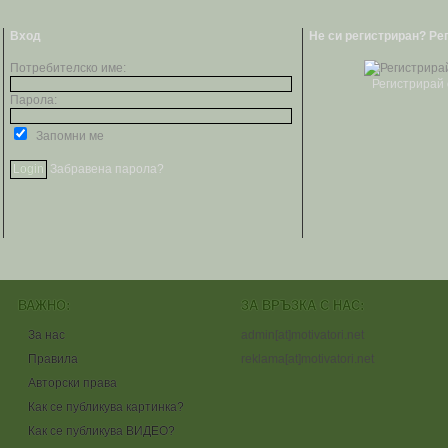
Вход
Не си регистриран? Ре
Потребителско име:
Регистрирай 
Парола:
Запомни ме
Забравена парола?
ВАЖНО:
ЗА ВРЪЗКА С НАС:
За нас
admin[at]motivatori.net
Правила
reklama[at]motivatori.net
Авторски права
Как се публикува картинка?
Как се публикува ВИДЕО?