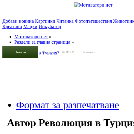
Добави новина
Картинки
Читанка
Фотопътешествия
Животин
Креативи
Мацки
Инкубатор
Мотиватори.нет
»
Раздели за главна страница
»
Събития
»
Начало
Революция в Турция?
Раздели
ФОРУМ
Усмивки!
Формат за разпечатване
Автор
Революция в Турци