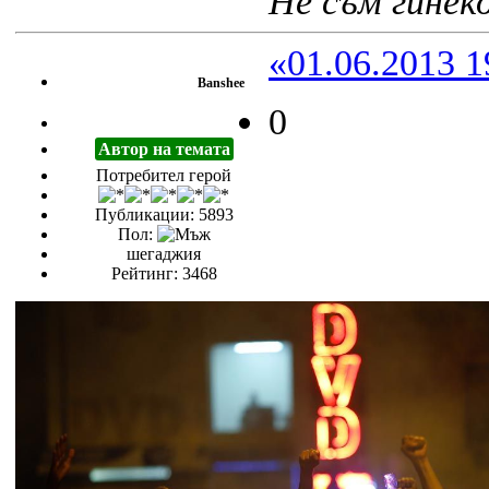
Не съм гинеко
«01.06.2013 1
Banshee
0
Автор на темата
Потребител герой
Публикации: 5893
Пол:
шегаджия
Рейтинг: 3468