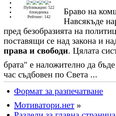
Публикации: 522
Браво на ко
блондинка
Рейтинг: 142
Навсякъде нар
пред безобразията на полити
поставящи се над закона и н
права и свободи
. Цялата сис
брата" е наложително да бъ
час съдбовен по Света ...
Формат за разпечатване
Мотиватори.нет
»
Раздели за главна страница