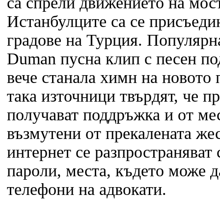
са спрели движението на мос
Истанбулците са се присъеди
градове на Турция. Популярн
Duman пусна клип с песен п
вече станала химн на новото
така източници твърдят, че п
получават поддръжка и от ме
възмутени от прекалената же
интернет се разпространяват
пароли, места, където може д
телефони на адвокати.