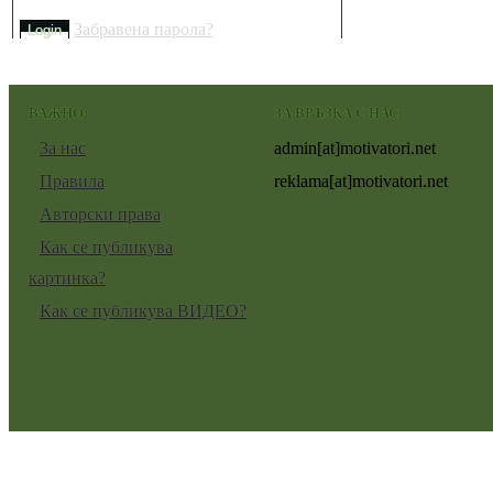
Забравена парола?
ВАЖНО:
ЗА ВРЪЗКА С НАС:
За нас
admin[at]motivatori.net
Правила
reklama[at]motivatori.net
Авторски права
Как се публикува
картинка?
Как се публикува ВИДЕО?