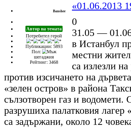
«01.06.2013 1
Banshee
0
Автор на темата
31.05 — 01.06
Потребител герой
в Истанбул п
Публикации: 5893
Пол:
местни жител
шегаджия
Рейтинг: 3468
са излезли на
против изсичането на дървета
«зелен остров» в района Так
сълзотворен газ и водомети.
разрушиха палатковия лагер 
са задържани, около 12 чове