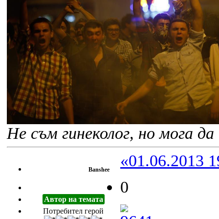
Не съм гинеколог, но мога да 
«01.06.2013 1
Banshee
0
Автор на темата
Потребител герой