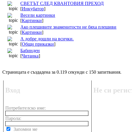
СВЕТЪТ СЛЕД КВАНТОВИЯ ПРЕХОД
[
Инкубатор
]
Весели картинки
[
Картинки
]
Ако плешивите знаменитости не бяха плешиви
[
Картинки
]
А добре дошли на всички.
[
Общи приказки
]
Бабинден
[
Читанка
]
Страницата е създадена за 0.119 секунди с 150 запитвания.
Вход
Не си регис
Потребителско име:
Парола:
Запомни ме