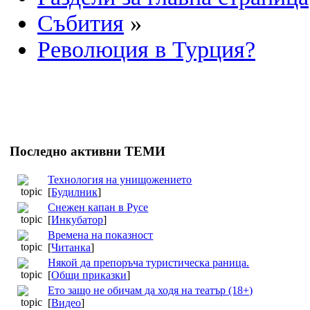
Събития
»
Революция в Турция?
Последно активни ТЕМИ
Технология на унищожението
[
Будилник
]
Снежен капан в Русе
[
Инкубатор
]
Времена на показност
[
Читанка
]
Някой да препоръча туристическа раница.
[
Общи приказки
]
Ето защо не обичам да ходя на театър (18+)
[
Видео
]