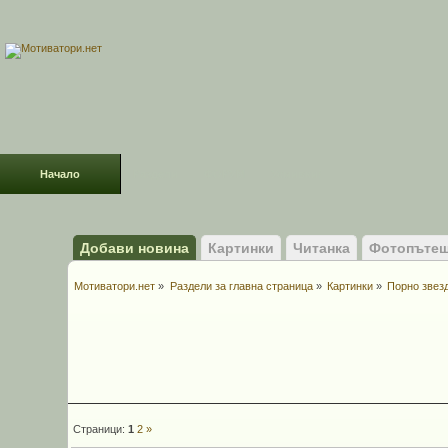
Начало
Раздели
ФОРУМ
Усмивки!
Добави новина
Картинки
Читанка
Фотопътеш
Мотиватори.нет
»
Раздели за главна страница
»
Картинки
»
Порно звез
Страници:
1
2
»