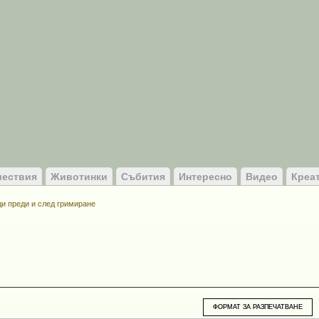
ествия
Животинки
Събития
Интересно
Видео
Креа
ди преди и след гримиране
ФОРМАТ ЗА РАЗПЕЧАТВАНЕ