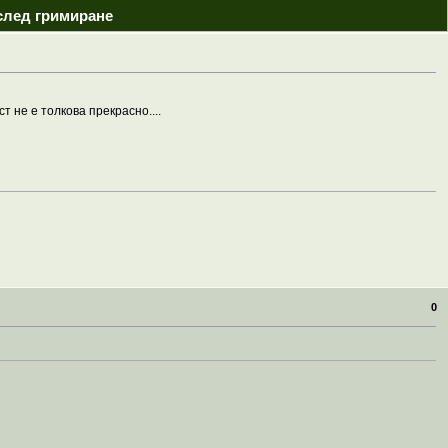
след гримиране
 не е толкова прекрасно....
0