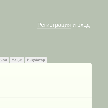
Им
Регистрация
и
вход
тиви
Мацки
Инкубатор