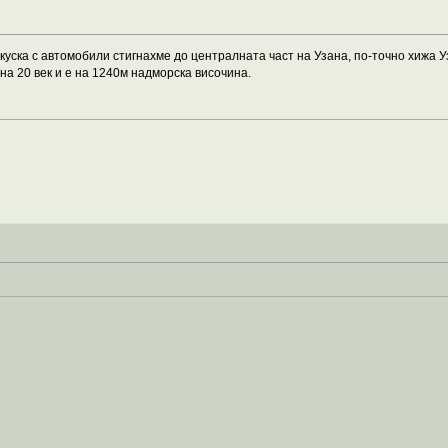
уска с автомобили стигнахме до централната част на Узана, по-точно хижа Уз
на 20 век и е на 1240м надморска височина.