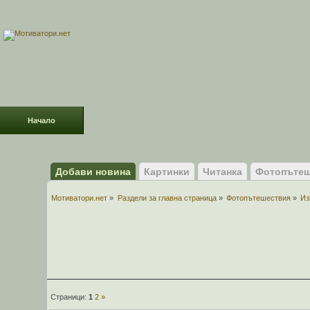
Начало
Раздели
ФОРУМ
Усмивки!
Добави новина
Картинки
Читанка
Фотопътеш
Мотиватори.нет
»
Раздели за главна страница
»
Фотопътешествия
»
Из
Страници:
1
2
»