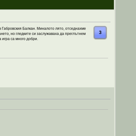
в Габровския Балкан. Миналото лято, отседнахме
3
нето, но гледките си заслужаваха да преглътнем
 игра са много добри.