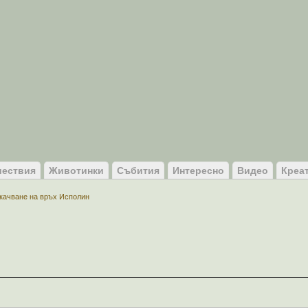
ествия
Животинки
Събития
Интересно
Видео
Креа
качване на връх Исполин