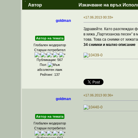
Автор
Изкачване на връх Испол
«17.06.2013 00:33»
goldman
Здравейте. Като разглеждах ф
в хижа „Партизанска песен” в
Автор на темата
това. Това са снимки от хижат
34 снимки и малко описание
Глобален модератор
Старши потребител
Публикации: 567
Пол:
абсолютен лаик
Рейтинг: 137
«17.06.2013 00:36»
goldman
Автор на темата
Глобален модератор
Старши потребител
Публикации: 567