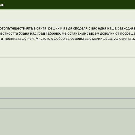
ин
отопътешествията в сайта, реших и аз да споделя с вас една наша разходка 
 местността Узана над град Габрово. Не останахме съвсем доволни от посреща
а и поляната до нея. Мястото е добро за семейства с малки деца, условията за