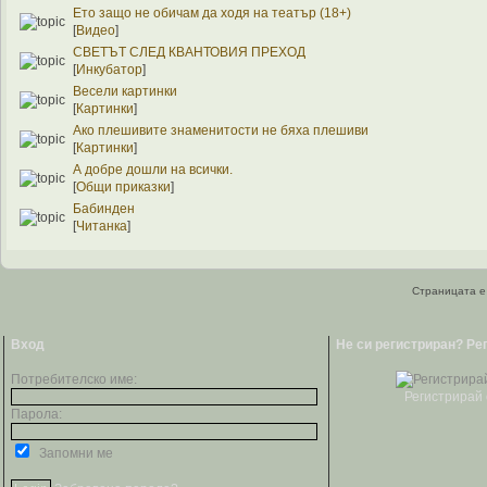
Ето защо не обичам да ходя на театър (18+)
[
Видео
]
СВЕТЪТ СЛЕД КВАНТОВИЯ ПРЕХОД
[
Инкубатор
]
Весели картинки
[
Картинки
]
Ако плешивите знаменитости не бяха плешиви
[
Картинки
]
А добре дошли на всички.
[
Общи приказки
]
Бабинден
[
Читанка
]
Страницата е 
Вход
Не си регистриран? Ре
Потребителско име:
Регистрирай 
Парола:
Запомни ме