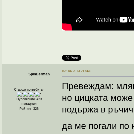
«25.06.2013 21:56»
SpinDerman
Превеждам: мляк
Старши потребител
но цицката може
Публикации: 423
шегаджия
подържа в ръчич
Рейтинг: 326
да ме погали по