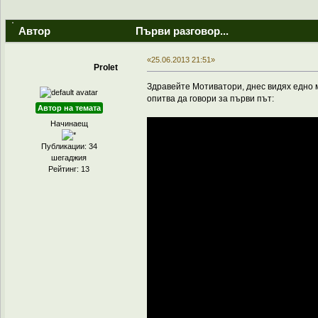
Автор
Първи разговор...
«25.06.2013 21:51»
Prolet
Здравейте Мотиватори, днес видях едно мн
опитва да говори за първи път:
Автор на темата
Начинаещ
Публикации: 34
шегаджия
Рейтинг: 13