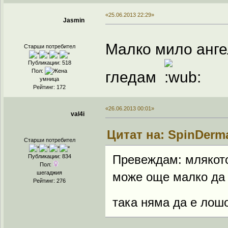
«25.06.2013 22:29»
Jasmin
Малко мило анг
Старши потребител
Публикации: 518
Пол:
гледам
умница
Рейтинг: 172
«26.06.2013 00:01»
val4i
Цитат на: SpinDerma
Старши потребител
Превеждам: млякото
Публикации: 834
Пол:
шегаджия
може още малко да 
Рейтинг: 276
така няма да е лош