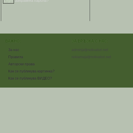
Забравена парола?
ВАЖНО:
ЗА ВРЪЗКА С НАС:
За нас
admin[at]motivatori.net
Правила
reklama[at]motivatori.net
Авторски права
Как се публикува картинка?
Как се публикува ВИДЕО?