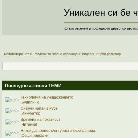
Уникален си бе ч
Когато отсечем и последното дърво, когато от
Мотиватори.нет
»
Раздели за главна страница
»
Видео
»
Първи разговор...
Последно активни ТЕМИ
Технология на унищожението
[
Будилник
]
Снежен капан в Русе
[
Инкубатор
]
Времена на показност
[
Читанка
]
Някой да препоръча туристическа раница.
[
Общи приказки
]