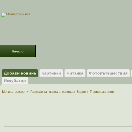
Начало
Раздели
ФОРУМ
Усмивки!
Добави новина
Картинки
Читанка
Фотопътешествия
Инкубатор
Мотиватори.нет
»
Раздели за главна страница
»
Видео
»
Първи разговор...