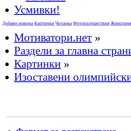
Усмивки!
Добави новина
Картинки
Читанка
Фотопътешествия
Животин
Мотиватори.нет
»
Раздели за главна стран
Картинки
»
Изоставени олимпийски