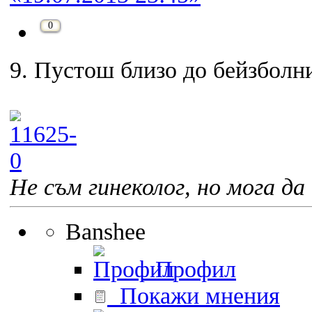
0
9. Пустош близо до бейзболн
Не съм гинеколог, но мога да 
Banshee
Профил
Покажи мнения