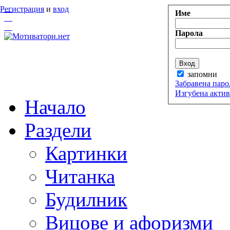
Регистрация
и
вход
Име
Парола
запомни
Забравена паро
Изгубена акти
Начало
Раздели
Картинки
Читанка
Будилник
Вицове и афоризми