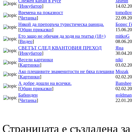
Снежен капан в Русе
Jasmin
[
Инкубатор
]
14.02.20
Времена на показност
tomollov
[
Читанка
]
22.09.20
Някой да препоръча туристическа раница.
Борис Г
[
Общи приказки
]
15.06.20
Ето защо не обичам да ходя на театър (18+)
mitkoG
[
Видео
]
08.06.20
СВЕТЪТ СЛЕД КВАНТОВИЯ ПРЕХОД
Яна
[
Инкубатор
]
30.04.20
Весели картинки
niki
[
Картинки
]
03.02.20
Ако плешивите знаменитости не бяха плешиви
Mozak
[
Картинки
]
02.02.20
А добре дошли на всички.
Banshee
[
Общи приказки
]
02.02.20
Бабинден
goldman
[
Читанка
]
22.01.20
Страницата е създадена за