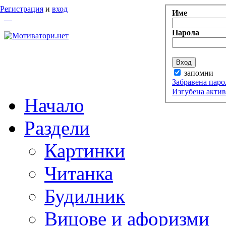
Регистрация
и
вход
Име
Парола
запомни
Забравена паро
Изгубена акти
Начало
Раздели
Картинки
Читанка
Будилник
Вицове и афоризми