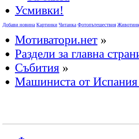
Усмивки!
Добави новина
Картинки
Читанка
Фотопътешествия
Животин
Мотиватори.нет
»
Раздели за главна стран
Събития
»
Машиниста от Испания 