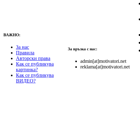
ВАЖНО:
За нас
За връзка с нас:
Правила
Авторски права
admin[at]motivatori.net
Как се публикува
reklama[at]motivatori.net
картинка?
Как се публикува
ВИДЕО?