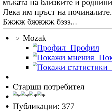
мъката на близките и роднинит
Лека им пръст на починалите.
Бжжж бжжжж бззз...
Mozak
Профил
Пок
П
Старши потребител
Публикации: 377