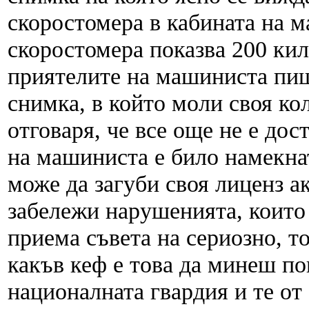
скоростомера в кабината на 
скоростомера показва 200 кил
приятелите на машиниста пиш
снимка, в който моли своя ко
отговаря, че все още не е до
на машиниста е било намекнат
може да загуби своя лиценз а
забележи нарушенията, които
приема съвета на сериозно, т
какъв кеф е това да минеш по
националната гвардия и те от 