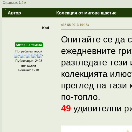
Страници:
1
2
»
Автор
Колекция от мигове щастие
«18.08.2013 19:16»
Kati
Опитайте се да с
Автор на темата
ежедневните гри
Потребител герой
разгледате тези
Публикации: 2498
шегаджия
Рейтинг: 1218
колекцията илюс
преглед на тази 
по-топло.
49
удивителни ри