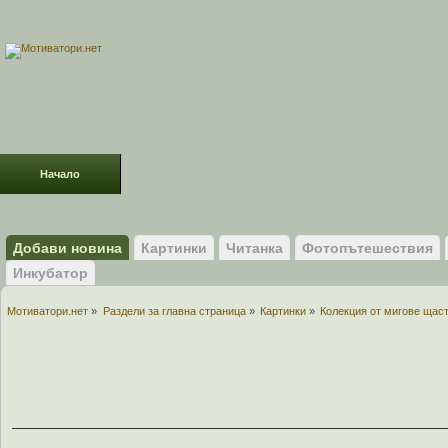
Начало
Раздели
ФОРУМ
Усмивки!
Добави новина
Картинки
Читанка
Фотопътешествия
Инкубатор
Мотиватори.нет
»
Раздели за главна страница
»
Картинки
»
Колекция от мигове щас