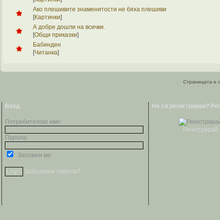
Ако плешивите знаменитости не бяха плешиви
[
Картинки
]
А добре дошли на всички.
[
Общи приказки
]
Бабинден
[
Читанка
]
Страницата е с
Вход
Не си регистриран? Ре
Потребителско име:
Регистрирай 
Парола:
Запомни ме
Забравена парола?