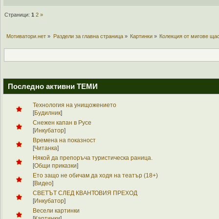
Страници:
1
2
»
Мотиватори.нет
»
Раздели за главна страница
»
Картинки
»
Колекция от мигове ща
Последно активни ТЕМИ
Технология на унищожението
[
Будилник
]
Снежен капан в Русе
[
Инкубатор
]
Времена на показност
[
Читанка
]
Някой да препоръча туристическа раница.
[
Общи приказки
]
Ето защо не обичам да ходя на театър (18+)
[
Видео
]
СВЕТЪТ СЛЕД КВАНТОВИЯ ПРЕХОД
[
Инкубатор
]
Весели картинки
[
Картинки
]