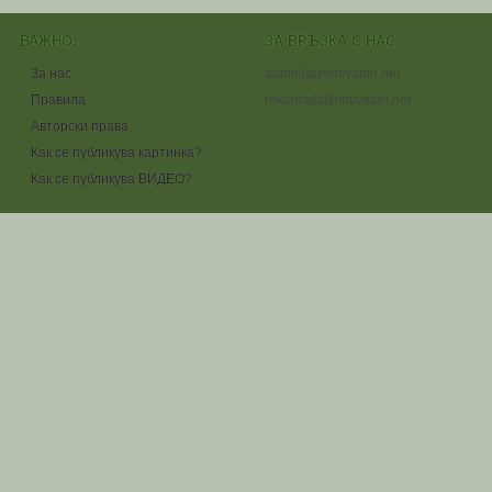
ВАЖНО:
ЗА ВРЪЗКА С НАС:
За нас
admin[at]motivatori.net
Правила
reklama[at]motivatori.net
Авторски права
Как се публикува картинка?
Как се публикува ВИДЕО?