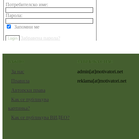
Потребителско име:
Парола:
Запомни ме
Забравена парола?
ВАЖНО:
ЗА ВРЪЗКА С НАС:
За нас
admin[at]motivatori.net
Правила
reklama[at]motivatori.net
Авторски права
Как се публикува
картинка?
Как се публикува ВИДЕО?