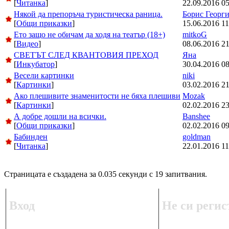
[
Читанка
]
22.09.2016 05
Някой да препоръча туристическа раница.
Борис Георг
[
Общи приказки
]
15.06.2016 11
Ето защо не обичам да ходя на театър (18+)
mitkoG
[
Видео
]
08.06.2016 21
СВЕТЪТ СЛЕД КВАНТОВИЯ ПРЕХОД
Яна
[
Инкубатор
]
30.04.2016 08
Весели картинки
niki
[
Картинки
]
03.02.2016 21
Ако плешивите знаменитости не бяха плешиви
Mozak
[
Картинки
]
02.02.2016 23
А добре дошли на всички.
Banshee
[
Общи приказки
]
02.02.2016 09
Бабинден
goldman
[
Читанка
]
22.01.2016 11
Страницата е създадена за 0.035 секунди с 19 запитвания.
Вход
Не си регис