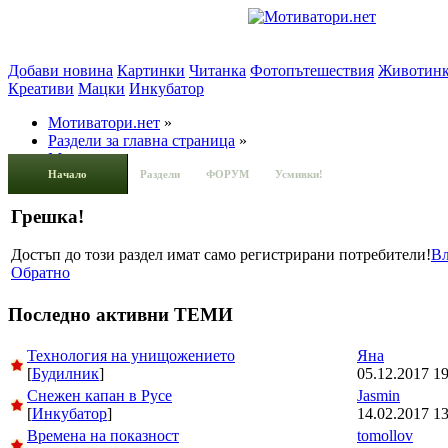
Добави новина
Картинки
Читанка
Фотопътешествия
Животин
Креативи
Мацки
Инкубатор
Мотиватори.нет
»
Раздели за главна страница
»
Мацки
Начало
Раздели
ФОРУМ
Усмивки!
Грешка!
Достъп до този раздел имат само регистрирани потребители!
Вл
Обратно
Последно активни ТЕМИ
Технология на унищожението
Яна
[
Будилник
]
05.12.2017 19
Снежен капан в Русе
Jasmin
[
Инкубатор
]
14.02.2017 13
Времена на показност
tomollov