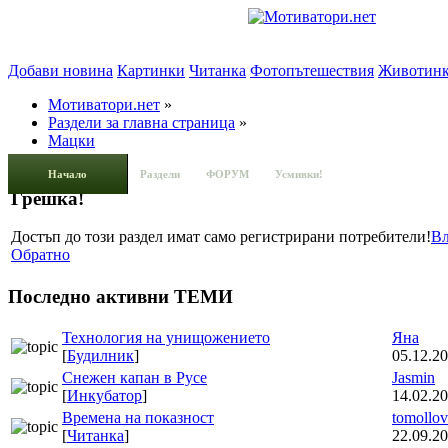
Добави новина
Картинки
Читанка
Фотопътешествия
Животин
Мотиватори.нет
»
Раздели за главна страница
»
Мацки
Начало
Раздели
ФОРУМ
Усмивки!
Грешка!
Достъп до този раздел имат само регистрирани потребители!
Вл
Обратно
Последно активни ТЕМИ
Технология на унищожението
Яна
[
Будилник
]
05.12.20
Снежен капан в Русе
Jasmin
[
Инкубатор
]
14.02.20
Времена на показност
tomollov
[
Читанка
]
22.09.20