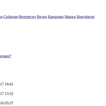
ки
Събития
Интересно
Видео
Креативи
Мацки
Инкубатор
изане?
17 19:42
17 13:32
16 05:57