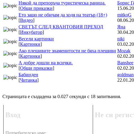
Някой да препоръча туристическа раница.
Борис Г
[
Общи приказки
]
15.06.20
Ето защо не обичам да ходя на театър (18+)
mitkoG
[
Видео
]
08.06.20
СВЕТЪТ СЛЕД КВАНТОВИЯ ПРЕХОД
Яна
[
Инкубатор
]
30.04.20
Весели картинки
niki
[
Картинки
]
03.02.20
Ако плешивите знаменитости не бяха плешиви
Mozak
[
Картинки
]
02.02.20
А добре дошли на всички.
Banshee
[
Общи приказки
]
02.02.20
Бабинден
goldman
[
Читанка
]
22.01.20
Страницата е създадена за 0.027 секунди с 18 запитвания.
Вход
Не си регис
Потребителско име: