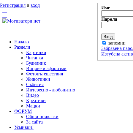
Регистрация
и
вход
Име
Парола
Начало
запомни
Раздели
Забравена паро
Картинки
Изгубена акти
Читанка
Будилник
Вицове и афоризми
Фотопътешествия
Животинки
Събития
Интересно - любопитно
Видео
Креативи
Мацки
ФОРУМ
Общи приказки
За сайта
Усмивки!