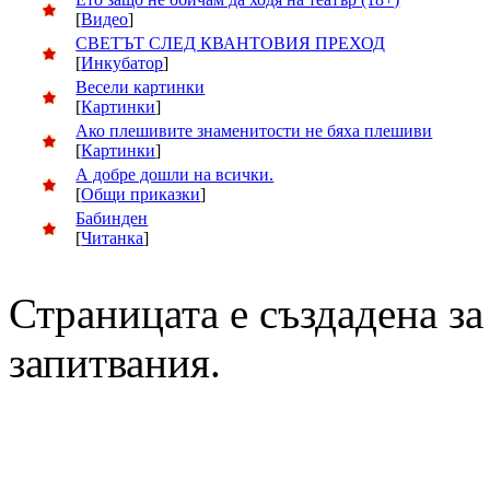
[
Видео
]
СВЕТЪТ СЛЕД КВАНТОВИЯ ПРЕХОД
[
Инкубатор
]
Весели картинки
[
Картинки
]
Ако плешивите знаменитости не бяха плешиви
[
Картинки
]
А добре дошли на всички.
[
Общи приказки
]
Бабинден
[
Читанка
]
Страницата е създадена за
запитвания.