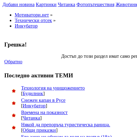
Добави новина
Картинки
Читанка
Фотопътешествия
Животин
Мотиватори.нет
»
Технически отсек
»
Инкубатор
Грешка!
Достъп до този раздел имат само р
Обратно
Последно активни ТЕМИ
Технология на унищожението
[
Будилник
]
Снежен капан в Русе
[
Инкубатор
]
Времена на показност
[
Читанка
]
Някой да препоръча туристическа раница.
[
Общи приказки
]
Ето защо не обичам да ходя на театър (18+)