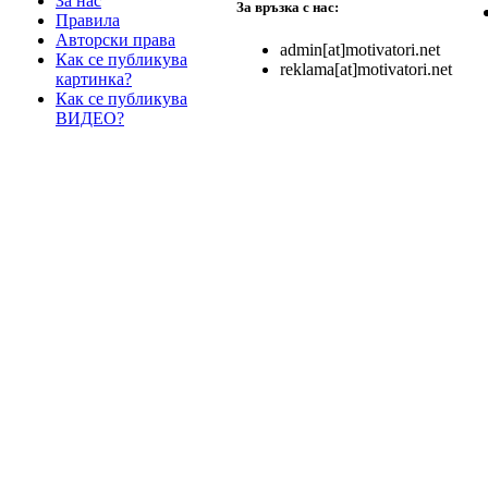
За нас
За връзка с нас:
Правила
Авторски права
admin[at]motivatori.net
Как се публикува
reklama[at]motivatori.net
картинка?
Как се публикува
ВИДЕО?