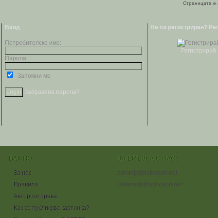
Страницата е 
Вход
Не си регистриран? Ре
Потребителско име:
Регистрирай 
Парола:
Запомни ме
Забравена парола?
ВАЖНО:
ЗА ВРЪЗКА С НАС:
За нас
admin[at]motivatori.net
Правила
reklama[at]motivatori.net
Авторски права
Как се публикува картинка?