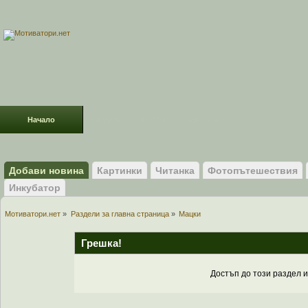
Начало
Раздели
ФОРУМ
Усмивки!
Добави новина
Картинки
Читанка
Фотопътешествия
Инкубатор
Мотиватори.нет
»
Раздели за главна страница
»
Мацки
Грешка!
Достъп до този раздел 