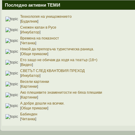
Последно активни ТЕМИ
Технология на унищожението
[
Будилник
]
Снежен капан в Русе
[
Инкубатор
]
Времена на показност
[
Читанка
]
Някой да препоръча туристическа раница.
[
Общи приказки
]
Ето защо не обичам да ходя на театър (18+)
[
Видео
]
СВЕТЪТ СЛЕД КВАНТОВИЯ ПРЕХОД
[
Инкубатор
]
Весели картинки
[
Картинки
]
Ако плешивите знаменитости не бяха плешиви
[
Картинки
]
А добре дошли на всички.
[
Общи приказки
]
Бабинден
[
Читанка
]