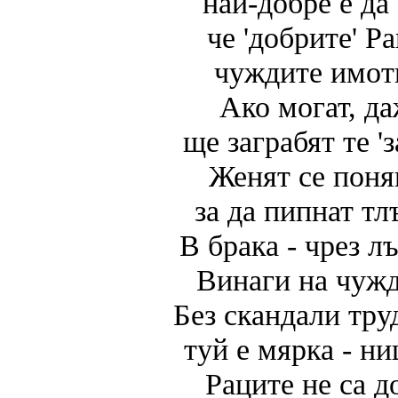
най-добре е да
че 'добрите' Р
чуждите имоти
Ако могат, д
ще заграбят те 'з
Женят се поня
за да пипнат т
В брака - чрез л
Винаги на чужд
Без скандали тру
туй е мярка - ни
Раците не са д