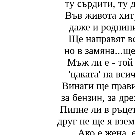
ту сърдити, ту 
Във живота хит
даже и роднин
Ще направят в
но в замяна...щ
Мъж ли е - той
'цаката' на вс
Винаги ще прави
за бензин, за др
Пипне ли в ръцет
друг не ще я взем
Ако е жена, 