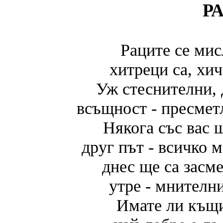
Р
Раците се мис
хитреци са, хич
Уж стеснителни, 
всъщност - пресмет
Някога със вас щ
друг път - всичко 
днес ще са засм
утре - мнителни
Имате ли къщи