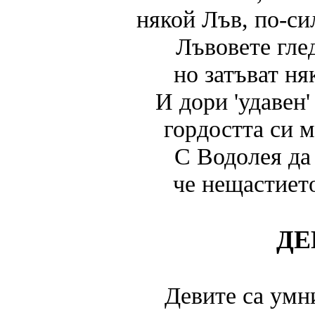
някой Лъв, по-си
Лъвовете гле
но затъват ня
И дори 'удавен'
гордостта си 
С Водолея да 
че нещастиет
ДЕ
Девите са умн