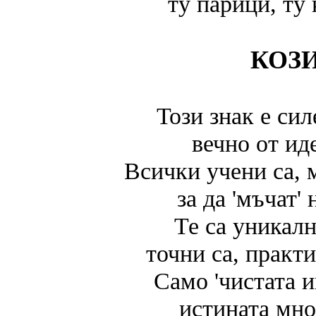
ту парици, ту 
КОЗ
Този знак е сил
вечно от ид
Всички учени са, 
за да 'мъчат' 
Те са уникал
точни са, практ
Само 'чистата и
истината мно