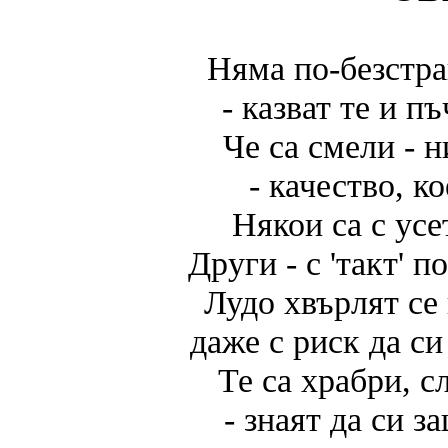
Няма по-безстр
- казват те и п
Че са смели - 
- качество, к
Някои са с усе
Други - с 'такт' п
Лудо хвърлят се 
даже с риск да си
Те са храбри, с
- знаят да си з