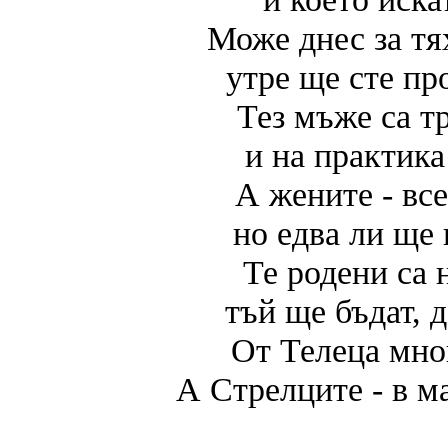
Може днес за тя
утре ще сте пр
Тез мъже са т
и на практика
А жените - вс
но едва ли ще 
Те родени са 
тъй ще бъдат, 
От Телеца мног
А Стрелците - в м