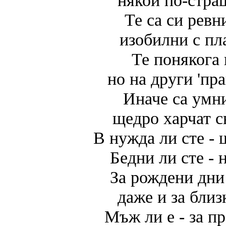
някои по-стра
Те са си ревн
изобилни с пл
Те понякога 
но на други 'пра
Иначе са умн
щедро харчат с
В нужда ли сте - 
Бедни ли сте - 
За рождени дни
даже и за близ
Мъж ли е - за п