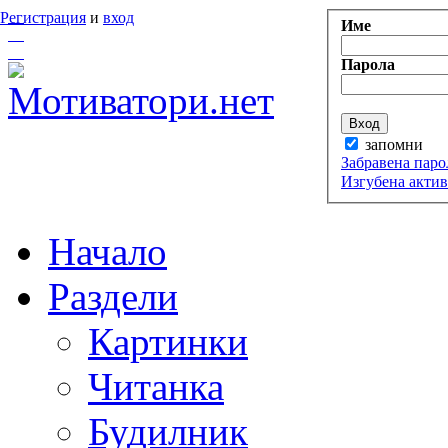
Регистрация
и
вход
Име
Парола
запомни
Забравена паро
Изгубена акти
Начало
Раздели
Картинки
Читанка
Будилник