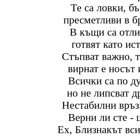
Те са ловки, б
пресметливи в б
В къщи са отл
готвят като ис
Стъпват важно, т
вирнат е носът 
Всички са по д
но не липсват д
Нестабилни връз
Верни ли сте - 
Ех, Близнакът вс