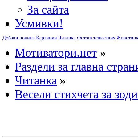
За сайта
Усмивки!
Добави новина
Картинки
Читанка
Фотопътешествия
Животин
Мотиватори.нет
»
Раздели за главна стран
Читанка
»
Весели стихчета за зод