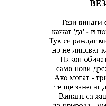
ВЕ
Тези винаги 
кажат 'да' - и п
Тук се раждат м
но не липсват к
Някои обичат
само нови дре
Ако могат - тр
те ще занесат 
Винаги са жи
по природа - у