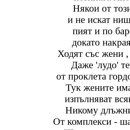
Някои от тоз
и не искат нищ
пият и по бар
докато накрая
Ходят със жени ,
Даже 'лудо' т
от проклета горд
Тук жените има
изпълняват вся
Никому длъжни
От комплекси - ша