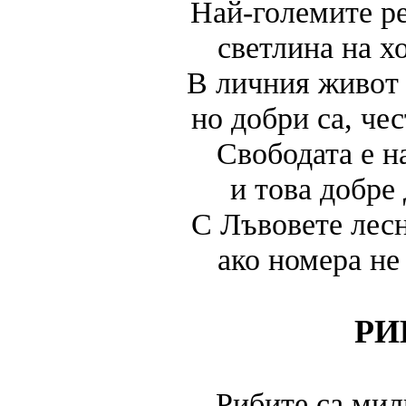
Най-големите р
светлина на х
В личния живот 
но добри са, че
Свободата е н
и това добре 
С Лъвовете лесн
ако номера не
РИ
Рибите са мил