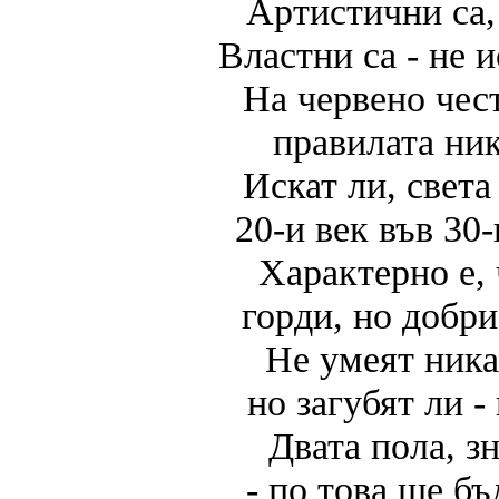
Артистични са,
Властни са - не и
На червено чес
правилата ник
Искат ли, свет
20-и век във 30
Характерно е, 
горди, но добр
Не умеят ника
но загубят ли -
Двата пола, з
- по това ще бъ