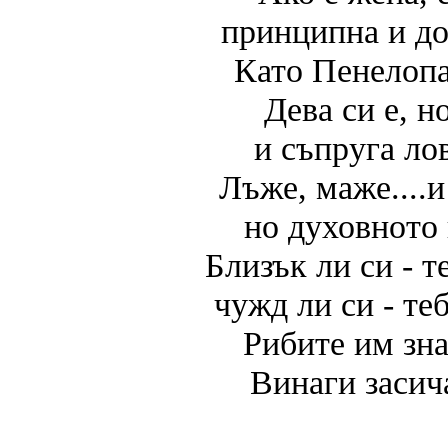
принципна и до
Като Пенелопа
Дева си е, н
и съпруга ло
Лъже, маже....и
но духовното 
Близък ли си - т
чужд ли си - те
Рибите им зна
Винаги засич