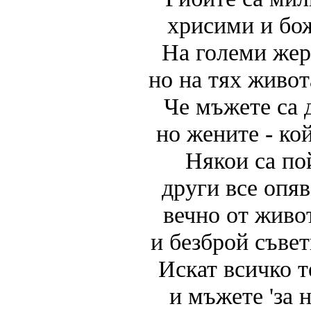
хрисими и бо
На големи жер
но на тях живот
Че мъжете са д
но жените - ко
Някои са по
други все опяв
вечно от живо
и безброй съвет
Искат всичко т
и мъжете 'за н