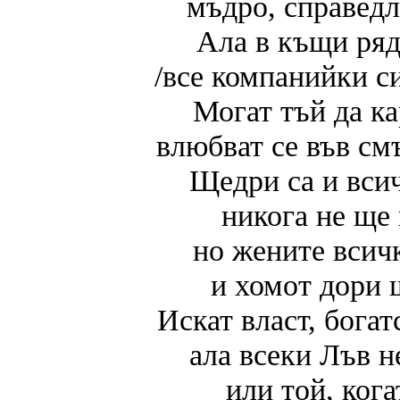
мъдро, справедл
Ала в къщи ряд
/все компанийки с
Могат тъй да ка
влюбват се във смъ
Щедри са и всич
никога не ще 
но жените всич
и хомот дори 
Искат власт, богат
ала всеки Лъв н
или той, кога