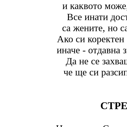
и каквото може
Все инати дос
са жените, но с
Ако си коректен 
иначе - отдавна з
Да не се захва
че ще си разси
СТР