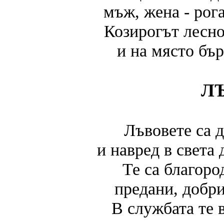
мъж, жена - рог
Козирогът лесно
и на място бър
Л
Лъвовете са 
и навред в света
Те са благоро
предани, добр
В службата те 