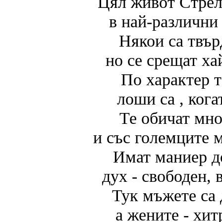
Цял живот Стрел
в най-различни
Някои са твър
но се срещат ха
По характер т
лоши са , кога
Те обичат мно
и със големците 
Имат маниер д
дух - свободен, 
Тук мъжете са 
а жените - хит