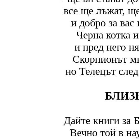
все ще лъжат, щ
и добро за вас
Черна котка 
и пред него н
Скорпионът мн
но Телецът след
БЛИЗ
Дайте книги за 
Вечно той в нау