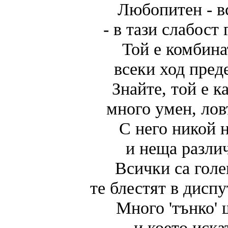
Любопитен - в
- в тази слабост
Той е комбина
всеки ход пред
Знайте, той е к
много умен, лов
С него никой 
и неща разли
Всички са гол
те блестят в диспу
Много 'тънко' 
и което иска