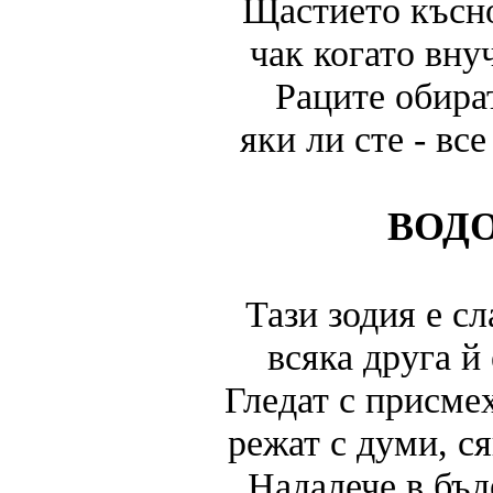
Щастието късно
чак когато вну
Раците обира
яки ли сте - вс
ВОД
Тази зодия е сл
всяка друга й
Гледат с присмех
режат с думи, с
Надалече в бъ