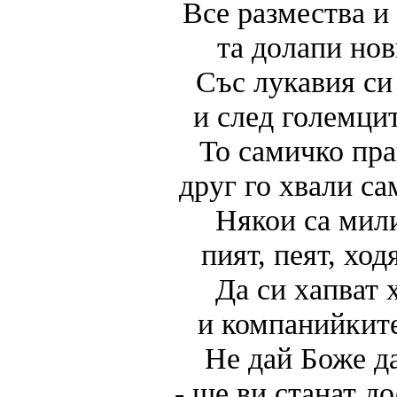
Все размества и
та долапи нов
Със лукавия си
и след големцит
То самичко пра
друг го хвали са
Някои са мил
пият, пеят, хо
Да си хапват 
и компанийките
Не дай Боже д
- ще ви станат д