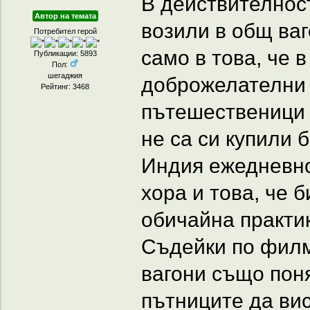
В действителност
Автор на темата
возили в общ ва
Потребител герой
само в това, че 
Публикации: 5893
Пол:
шегаджия
доброжелателни 
Рейтинг: 3468
пътешественици 
не са си купили 
Индия ежедневно
хора и това, че б
обичайна практи
Съдейки по филм
вагони също поня
пътниците да вис