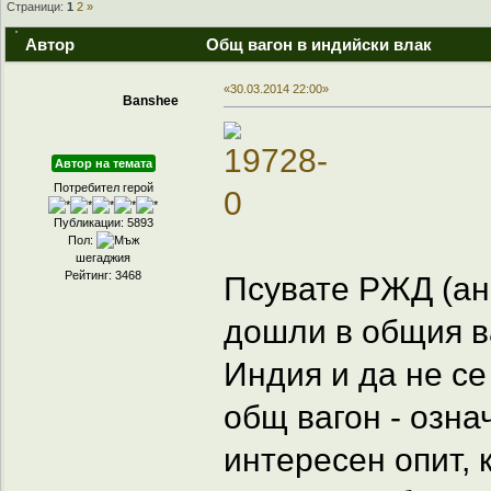
Страници:
1
2
»
Автор
Общ вагон в индийски влак
«30.03.2014 22:00»
Banshee
Автор на темата
Потребител герой
Публикации: 5893
Пол:
шегаджия
Рейтинг: 3468
Псувате РЖД (ан
дошли в общия в
Индия и да не се
общ вагон - озн
интересен опит, 