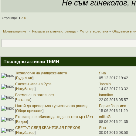
Не съм гинеколог, н
Страници:
1
2
»
Мотиватори.нет
»
Раздели за главна страница
»
Фотопътешествия
»
Общ вагон в и
Последно активни ТЕМИ
Технология на унищожението
Яна
[
Будилник
]
05.12.2017 19:42
Снежен капан в Русе
Jasmin
[
Инкубатор
]
14.02.2017 13:32
Времена на показност
tomollov
[
Читанка
]
22.09.2016 05:57
Някой да препоръча туристическа раница.
Борис Георгиев
[
Общи приказки
]
15.06.2016 11:29
Ето защо не обичам да ходя на театър (18+)
mitkoG
[
Видео
]
08.06.2016 21:35
СВЕТЪТ СЛЕД КВАНТОВИЯ ПРЕХОД
Яна
[
Инкубатор
]
30.04.2016 08:50