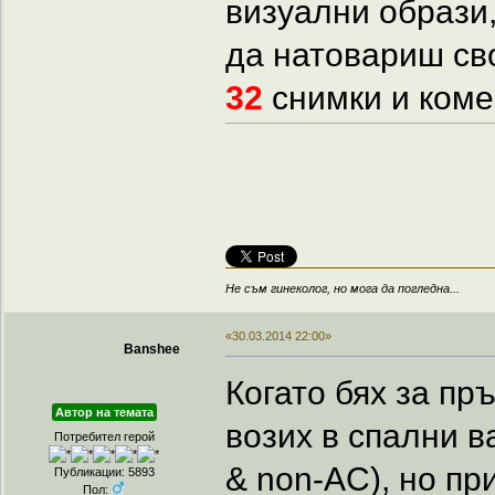
визуални образи,
да натовариш св
32
снимки и коме
Не съм гинеколог, но мога да погледна...
«30.03.2014 22:00»
Banshee
Когато бях за пр
Автор на темата
возих в спални ва
Потребител герой
& non-AC), но пр
Публикации: 5893
Пол: