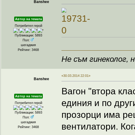
Banshee
Автор на темата
Потребител герой
Публикации: 5893
Пол:
шегаджия
Рейтинг: 3468
Не съм гинеколог, н
«30.03.2014 22:01»
Banshee
Вагон "втора клас
Автор на темата
единия и по друг
Потребител герой
прозорци има ре
Публикации: 5893
Пол:
шегаджия
вентилатори. Ког
Рейтинг: 3468