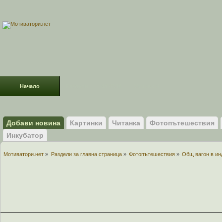
Начало
Раздели
ФОРУМ
Усмивки!
Добави новина
Картинки
Читанка
Фотопътешествия
Инкубатор
Мотиватори.нет
»
Раздели за главна страница
»
Фотопътешествия
»
Общ вагон в ин