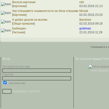
Весели картинки
niki
[
Картинки
]
03.02.2016 21:13
Ако плешивите знаменитости не бяха плешиви
Mozak
[
Картинки
]
02.02.2016 23:20
А добре дошли на всички.
Banshee
[
Общи приказки
]
02.02.2016 09:18
Бабинден
goldman
[
Читанка
]
22.01.2016 11:28
Страницата е с
Вход
Не си регистриран? Ре
Потребителско име:
Регистрирай 
Парола:
Запомни ме
Забравена парола?