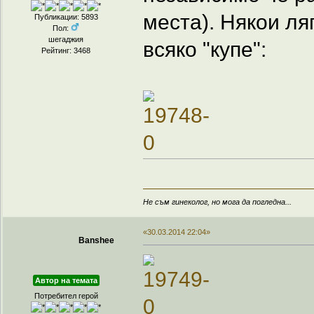
места). Някои ляг
Публикации: 5893
Пол:
шегаджия
всяко "купе":
Рейтинг: 3468
Не съм гинеколог, но мога да погледна...
«30.03.2014 22:04»
Banshee
Автор на темата
Потребител герой