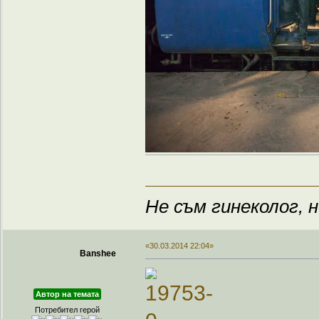
Не съм гинеколог, н
«30.03.2014 22:04»
Banshee
Автор на темата
Потребител герой