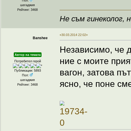
Пол:
шегаджия
Рейтинг: 3468
Не съм гинеколог, н
«30.03.2014 22:02»
Banshee
Независимо, че 
Автор на темата
ние с моите при
Потребител герой
вагон, затова пъ
Публикации: 5893
Пол:
шегаджия
ясно, че поне см
Рейтинг: 3468