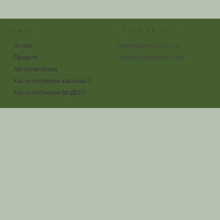
ВАЖНО:
ЗА ВРЪЗКА С НАС:
За нас
admin[at]motivatori.net
Правила
reklama[at]motivatori.net
Авторски права
Как се публикува картинка?
Как се публикува ВИДЕО?