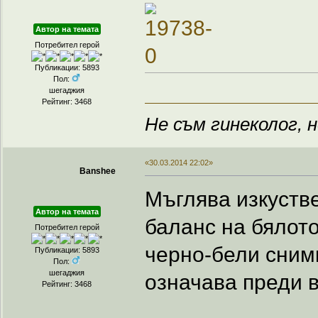
Автор на темата
Потребител герой
Публикации: 5893
Пол:
шегаджия
Рейтинг: 3468
Не съм гинеколог, н
«30.03.2014 22:02»
Banshee
Мъглява изкуств
Автор на темата
баланс на бялото
Потребител герой
черно-бели снимк
Публикации: 5893
Пол:
шегаджия
означава преди 
Рейтинг: 3468