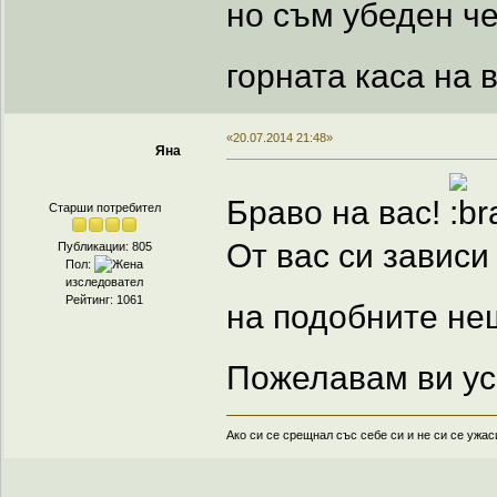
но съм убеден че
горната каса на
«20.07.2014 21:48»
Яна
Браво на вас!
Старши потребител
От вас си зависи
Публикации: 805
Пол:
изследовател
Рейтинг: 1061
на подобните не
Пожелавам ви ус
Ако си се срещнал със себе си и не си се ужас