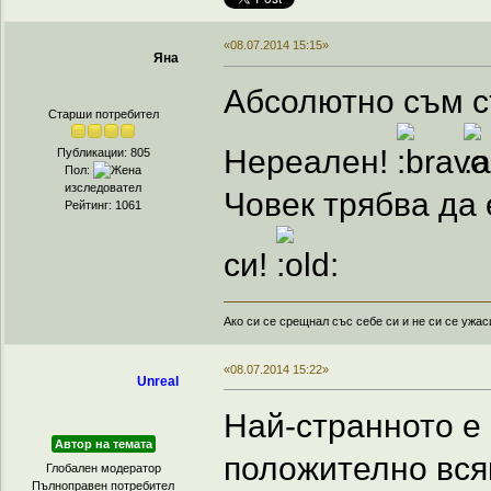
«08.07.2014 15:15»
Яна
Абсолютно съм съ
Старши потребител
Нереален!
Публикации: 805
Пол:
изследовател
Човек трябва да 
Рейтинг: 1061
си!
Ако си се срещнал със себе си и не си се ужас
«08.07.2014 15:22»
Unreal
Най-странното е 
Автор на темата
положително всяк
Глобален модератор
Пълноправен потребител