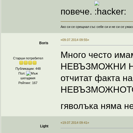
повече.
Ако си се срещнал със себе си и не си се ужас
«09.07.2014 09:55»
Boris
Много често има
Старши потребител
НЕВЪЗМОЖНИ НЕЩ
Публикации: 448
Пол:
отчитат факта на
шегаджия
Рейтинг: 167
НЕВЪЗМОЖНОТО н
гяволъка няма 
«19.07.2014 09:41»
Light