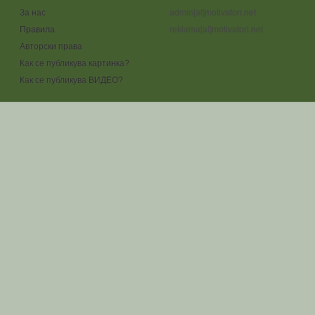
За нас
admin[at]motivatori.net
Правила
reklama[at]motivatori.net
Авторски права
Как се публикува картинка?
Как се публикува ВИДЕО?