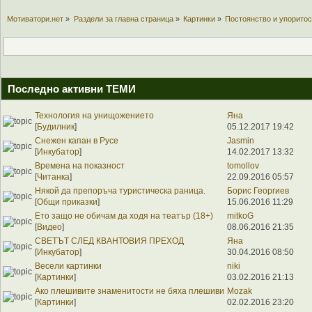
Мотиватори.нет
»
Раздели за главна страница
»
Картинки
»
Постоянство и упоритос
Последно активни ТЕМИ
Технология на унищожението
Яна
[
Будилник
]
05.12.2017 19:42
Снежен капан в Русе
Jasmin
[
Инкубатор
]
14.02.2017 13:32
Времена на показност
tomollov
[
Читанка
]
22.09.2016 05:57
Някой да препоръча туристическа раница.
Борис Георгиев
[
Общи приказки
]
15.06.2016 11:29
Ето защо не обичам да ходя на театър (18+)
mitkoG
[
Видео
]
08.06.2016 21:35
СВЕТЪТ СЛЕД КВАНТОВИЯ ПРЕХОД
Яна
[
Инкубатор
]
30.04.2016 08:50
Весели картинки
niki
[
Картинки
]
03.02.2016 21:13
Ако плешивите знаменитости не бяха плешиви
Mozak
[
Картинки
]
02.02.2016 23:20