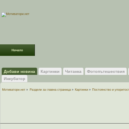
Начало
Раздели
ФОРУМ
Усмивки!
Добави новина
Картинки
Читанка
Фотопътешествия
Инкубатор
Мотиватори.нет
»
Раздели за главна страница
»
Картинки
»
Постоянство и упоритост