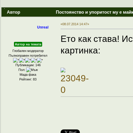
Автор
Постоянство и упоритост му е майк
«08.07.2014 14:47»
Unreal
Ето как става! И
Автор на темата
картинка:
Глобален модератор
Пълноправен потребител
Публикации: 146
Пол:
Мада фака
Рейтинг: 83