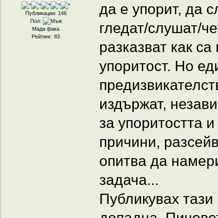
да е упорит, да с
Публикации: 146
Пол:
гледат/слушат/че
Мада фака
Рейтинг: 83
разказват как са
упоритост. Но ед
предизвикателств
издържат, незави
за упоритостта и
причини, разсей
опитва да намер
задача...
Публикувах тази
допадна. Пичовет