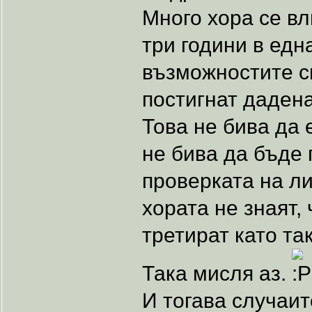
Много хора се вл
три години в едн
възможностите си
постигнат дадена
Това не бива да 
не бива да бъде
проверката на л
хората не знаят,
третират като та
Така мисля аз.
И тогава случаит