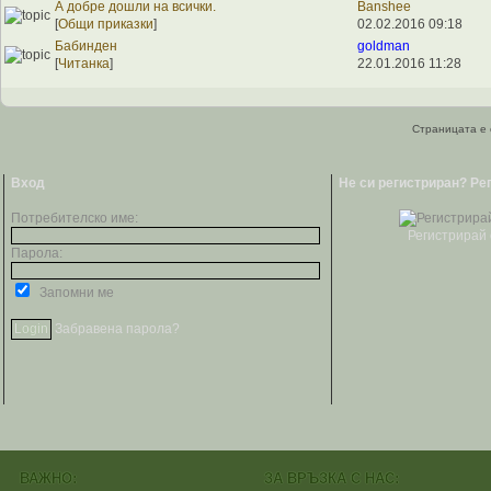
А добре дошли на всички.
Banshee
[
Общи приказки
]
02.02.2016 09:18
Бабинден
goldman
[
Читанка
]
22.01.2016 11:28
Страницата е 
Вход
Не си регистриран? Ре
Потребителско име:
Регистрирай 
Парола:
Запомни ме
Забравена парола?
ВАЖНО:
ЗА ВРЪЗКА С НАС: