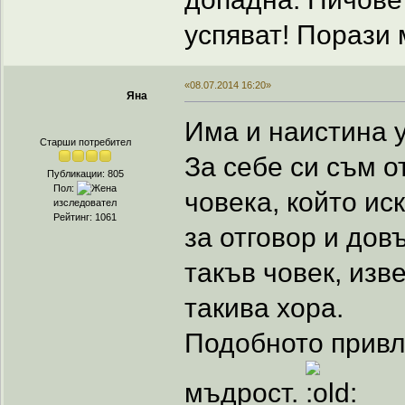
успяват! Порази м
«08.07.2014 16:20»
Яна
Има и наистина 
Старши потребител
За себе си съм о
Публикации: 805
Пол:
човека, който ис
изследовател
Рейтинг: 1061
за отговор и дов
такъв човек, изв
такива хора.
Подобното привли
мъдрост.